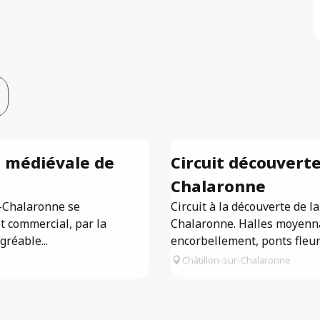
é médiévale de
Circuit découverte
Chalaronne
r-Chalaronne se
Circuit à la découverte de l
t commercial, par la
Chalaronne. Halles moyenn
gréable...
encorbellement, ponts fleuris
Châtillon-sur-Chalaronne