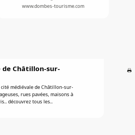
www.dombes-tourisme.com
F
A
 de Châtillon-sur-
a cité médiévale de Châtillon-sur-
G
ageuses, rues pavées, maisons à
... découvrez tous les...
Br