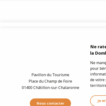
Ne rate
la Domb
Ne manqu
pour bén
informat
Pavillon du Tourisme
de votre 
Place du Champ de Foire
territoire
01400 Châtillon-sur-Chalaronne
Je m
Nous contacter