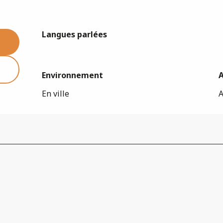
Langues parlées
Langues parlées
Environnement
Environnement
En ville
A