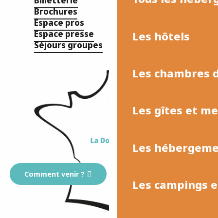
Billetterie
Brochures
Espace pros
Espace presse
Les hôtels
Séjours groupes
Les chambres d
Les gîtes et m
Les hébergemen
Comment venir ?
Les campings et