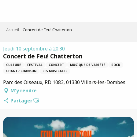
Aller
au
contenu
principal
Accueil
Concert de Feu! Chatterton
Jeudi 10 septembre à 20:30
Concert de Feu! Chatterton
CULTURE
FESTIVAL
CONCERT
MUSIQUE DE VARIÉTÉ
ROCK
CHANT / CHANSON
LES MUSICALES
Parc des Oiseaux, RD 1083, 01330 Villars-les-Dombes
M'y rendre
Ajouter aux favoris
Partager