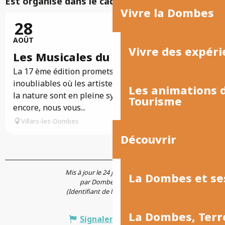
Est organisé dans le cadre de ...
Vivre la Dombes
28
Réservable
AOÛT
Vivre des expéri
Les Musicales du Parc des Oiseaux
La 17 ème édition promets encore des moments
inoubliables où les artistes, le public, la musique et
Les animations
la nature sont en pleine symbiose. Cette année
Tourisme
encore, nous vous...
Villars-les-Dombes
Découvrir
Mis à jour le 24 juin 2026 à 12:31
La Dombes et se
par Dombes Tourisme
(Identifiant de l'offre :
7688283
)
La Dombes, Terr
Signaler une erreur