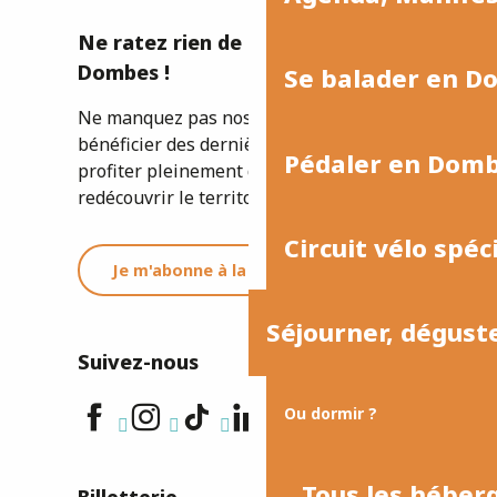
Ne ratez rien de l'actualité de la
Dombes !
Se balader en D
Ne manquez pas nos newsletters pour
bénéficier des dernières informations et
Pédaler en Dom
profiter pleinement de votre séjour ou
redécouvrir le territoire.
Circuit vélo spéc
Je m'abonne à la newsletter
Séjourner, dégust
Suivez-nous
Ou dormir ?
Tous les hébe