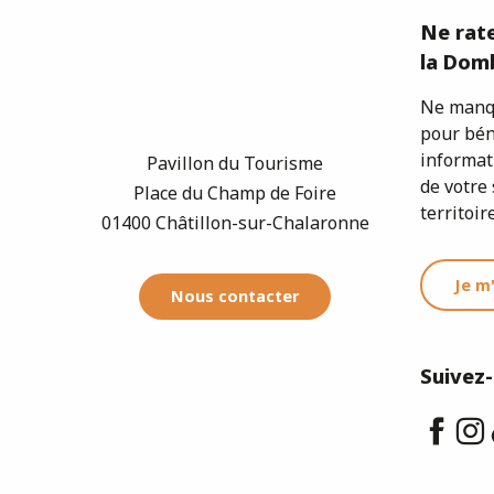
Ne rate
la Domb
Ne manqu
pour bén
informat
Pavillon du Tourisme
de votre 
Place du Champ de Foire
territoire
01400 Châtillon-sur-Chalaronne
Je m
Nous contacter
Suivez