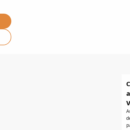
C
a
V
A
d
p