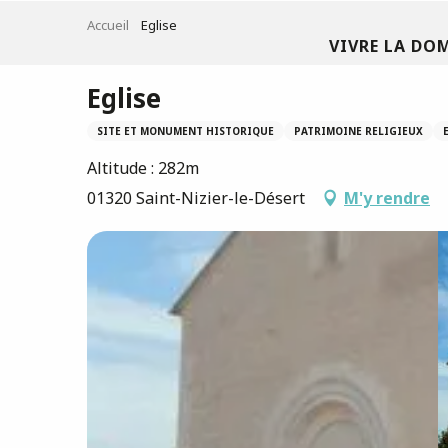
Aller
Accueil
Eglise
au
VIVRE LA DO
contenu
principal
Eglise
SITE ET MONUMENT HISTORIQUE
PATRIMOINE RELIGIEUX
Altitude : 282m
01320 Saint-Nizier-le-Désert
M'y rendre