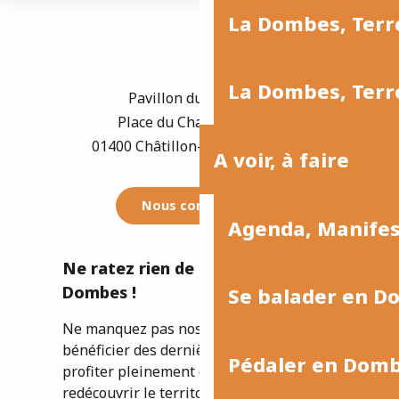
La Dombes, Terre
La Dombes, Terre
Pavillon du Tourisme
Place du Champ de Foire
01400 Châtillon-sur-Chalaronne
A voir, à faire
Nous contacter
Agenda, Manife
Ne ratez rien de l'actualité de la
Dombes !
Se balader en D
Ne manquez pas nos newsletters pour
bénéficier des dernières informations et
Pédaler en Dom
profiter pleinement de votre séjour ou
redécouvrir le territoire.