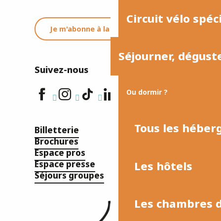
Circuit vélo spéc
Je m'abonne à la newsletter
Séjourner, dégust
Suivez-nous
Ou dormir ?
Tous les hébe
Billetterie
Brochures
Espace pros
Les hôtels
Espace presse
Séjours groupes
Les chambres d