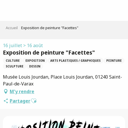
Aller
au
contenu
principal
Accueil
Exposition de peinture "Facettes"
16 juillet > 16 août
Exposition de peinture "Facettes"
CULTURE
EXPOSITION
ARTS PLASTIQUES / GRAPHIQUES
PEINTURE
SCULPTURE
DESSIN
Musée Louis Jourdan, Place Louis Jourdan, 01240 Saint-
Paul-de-Varax
M'y rendre
Ajouter aux favoris
Partager