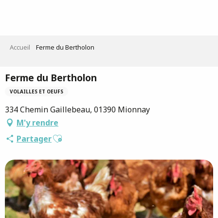
Aller
au
contenu
principal
Accueil
Ferme du Bertholon
Ferme du Bertholon
VOLAILLES ET OEUFS
334 Chemin Gaillebeau, 01390 Mionnay
M'y rendre
Ajouter aux favoris
Partager