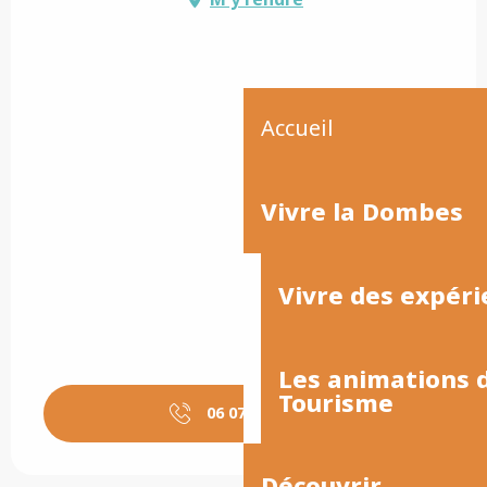
Accueil
Vivre la Dombes
Vivre des expéri
Les animations
Tourisme
06 07 87 81
▒▒
Découvrir