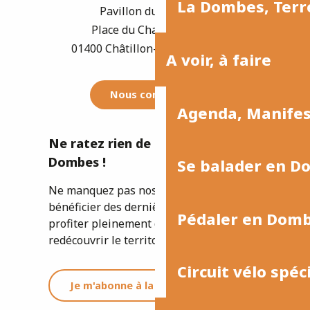
La Dombes, Terre
Pavillon du Tourisme
Place du Champ de Foire
01400 Châtillon-sur-Chalaronne
A voir, à faire
Nous contacter
Agenda, Manife
Ne ratez rien de l'actualité de la
Dombes !
Se balader en D
Ne manquez pas nos newsletters pour
bénéficier des dernières informations et
Pédaler en Dom
profiter pleinement de votre séjour ou
redécouvrir le territoire.
Circuit vélo spéc
Je m'abonne à la newsletter