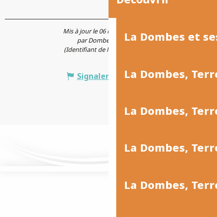
Mis à jour le 06 mai 2022 à 14:11
La Dombes et se
par Dombes Tourisme
(Identifiant de l'offre :
5720777
)
La Dombes, Terr
Signaler une erreur
La Dombes, Ter
La Dombes, Terr
La Dombes, Terre