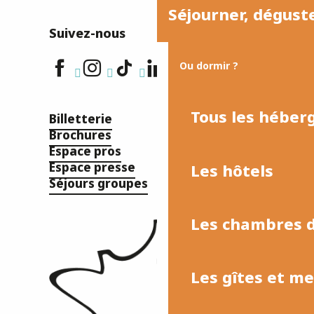
Séjourner, dégust
Suivez-nous
Ou dormir ?
Tous les hébe
Billetterie
Brochures
Espace pros
Espace presse
Les hôtels
Séjours groupes
Les chambres d
Les gîtes et m