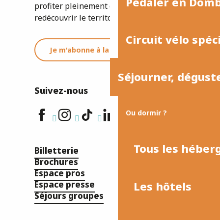
Pédaler en Dom
profiter pleinement de votre séjour ou
redécouvrir le territoire.
Circuit vélo spéc
Je m'abonne à la newsletter
Séjourner, dégust
Suivez-nous
Ou dormir ?
Tous les hébe
Billetterie
Brochures
Espace pros
Les hôtels
Espace presse
Séjours groupes