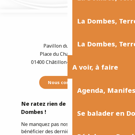
La Dombes, Terre
La Dombes, Terre
Pavillon du Tourisme
Place du Champ de Foire
01400 Châtillon-sur-Chalaronne
A voir, à faire
Nous contacter
Agenda, Manife
Ne ratez rien de l'actualité de la
Dombes !
Se balader en D
Ne manquez pas nos newsletters pour
bénéficier des dernières informations et