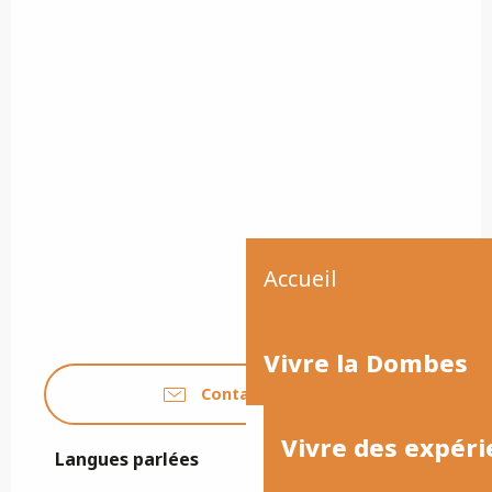
Accueil
Vivre la Dombes
Contactez-nous
Vivre des expéri
Langues parlées
Langues parlées