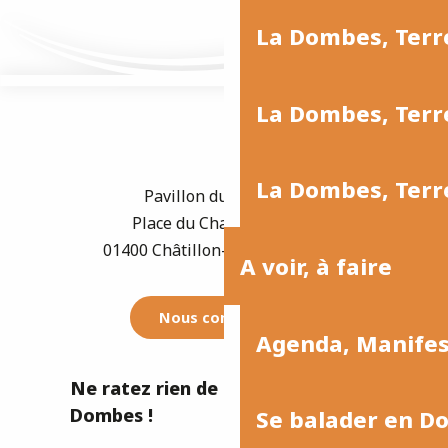
La Dombes, Terr
La Dombes, Terre
La Dombes, Terre
Pavillon du Tourisme
Place du Champ de Foire
01400 Châtillon-sur-Chalaronne
A voir, à faire
Nous contacter
Agenda, Manife
Ne ratez rien de l'actualité de la
Dombes !
Se balader en D