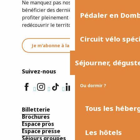
Ne manquez pas nos newsletters pour
bénéficier des dernières informations et
Pédaler en Dom
profiter pleinement de votre séjour ou
redécouvrir le territoire.
Circuit vélo spéc
Je m'abonne à la newsletter
Séjourner, dégust
Suivez-nous
Ou dormir ?
Tous les hébe
Billetterie
Brochures
Espace pros
Les hôtels
Espace presse
Séjours groupes