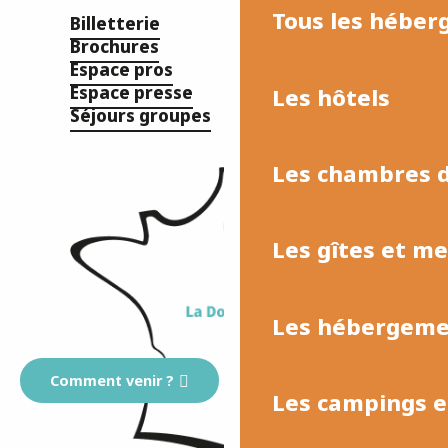
Tous les hébe
Billetterie
Brochures
Espace pros
Espace presse
Les hôtels
Séjours groupes
Les chambres d
Les gîtes et m
Les hébergemen
Comment venir ?
Les campings et