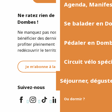
Agenda, Manife
Ne ratez rien de l'actualité de la
Dombes !
Se balader en D
Ne manquez pas nos newsletters pour
bénéficier des dernières informations et
Pédaler en Dom
profiter pleinement de votre séjour ou
redécouvrir le territoire.
Circuit vélo spéc
Je m'abonne à la newsletter
Séjourner, dégust
Suivez-nous
Ou dormir ?