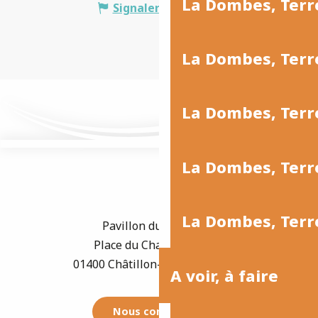
La Dombes, Terr
Signaler une erreur
La Dombes, Ter
La Dombes, Terr
La Dombes, Terre
La Dombes, Terre
Pavillon du Tourisme
Place du Champ de Foire
01400 Châtillon-sur-Chalaronne
A voir, à faire
Nous contacter