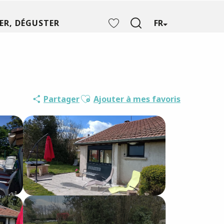
ER, DÉGUSTER
FR
Recherche
Voir les favoris
Ajouter aux favoris
Partager
Ajouter à mes favoris