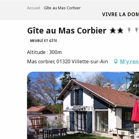
Aller
Accueil
Gîte au Mas Corbier
au
VIVRE LA DO
contenu
principal
Gîte au Mas Corbier
MEUBLÉ ET GÎTE
Altitude : 300m
Mas corbier, 01320 Villette-sur-Ain
M'y ren