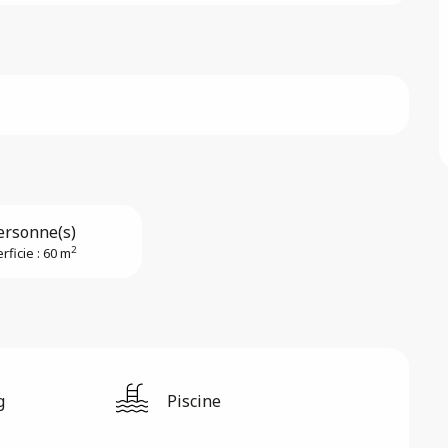
ersonne(s)
2
rficie : 60 m
g
Piscine