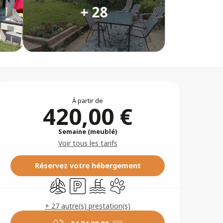
+ 28
Ouverture et coordonné
À partir de
420,00 €
Semaine (meublé)
Voir tous les tarifs
Réservez votre hébergement
Air conditionné
Parking
Piscine
Animaux acceptés
+ 27 autre(s) prestation(s)