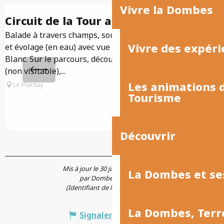
Vivre la Dombes
Circuit de la Tour au Plantay
Balade à travers champs, sous bois et étangs en assec
Vivre des expéri
et évolage (en eau) avec vue sur le Bugey et le Mont
Blanc. Sur le parcours, découvrez la Tour du Plantay
A
(non visitable),...
d
Les animations
Le Plantay
l
Tourisme
p
Découvrir
Mis à jour le 30 juillet 2026 à 13:14
La Dombes et se
par Dombes Tourisme
(Identifiant de l'offre :
7494098
)
La Dombes, Terr
Signaler une erreur