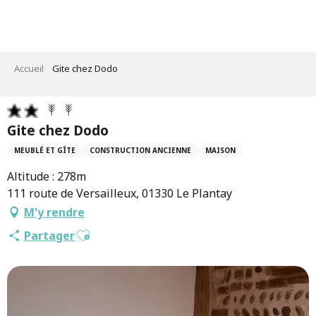
Aller
au
contenu
principal
Accueil
Gite chez Dodo
Gite chez Dodo
MEUBLÉ ET GÎTE
CONSTRUCTION ANCIENNE
MAISON
Altitude : 278m
111 route de Versailleux, 01330 Le Plantay
M'y rendre
Ajouter aux favoris
Partager