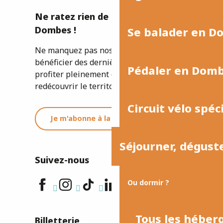
Ne ratez rien de l'actualité de la
Dombes !
Se balader en D
Ne manquez pas nos newsletters pour
bénéficier des dernières informations et
Pédaler en Dom
profiter pleinement de votre séjour ou
redécouvrir le territoire.
Circuit vélo spéc
Je m'abonne à la newsletter
Séjourner, dégust
Suivez-nous
Ou dormir ?
Tous les hébe
Billetterie