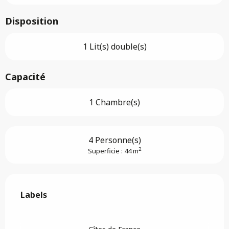
Disposition
1 Lit(s) double(s)
Capacité
1 Chambre(s)
4 Personne(s)
2
Superficie : 44 m
Offres de prestations
Labels
Labels