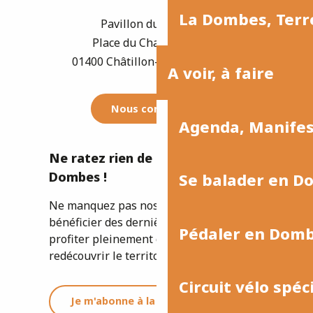
La Dombes, Terre
Pavillon du Tourisme
Place du Champ de Foire
01400 Châtillon-sur-Chalaronne
A voir, à faire
Nous contacter
Agenda, Manife
Ne ratez rien de l'actualité de la
Dombes !
Se balader en D
Ne manquez pas nos newsletters pour
bénéficier des dernières informations et
Pédaler en Dom
profiter pleinement de votre séjour ou
redécouvrir le territoire.
Circuit vélo spéc
Je m'abonne à la newsletter