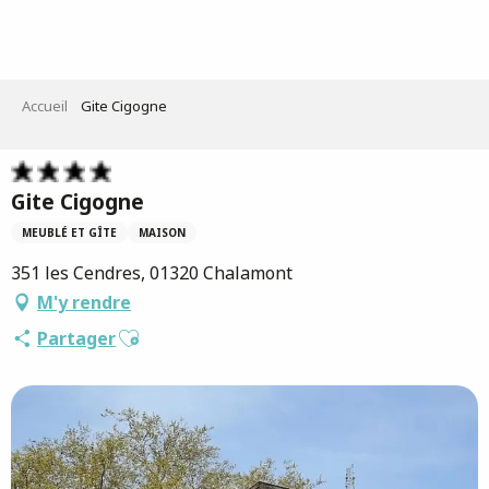
Aller
au
contenu
principal
Accueil
Gite Cigogne
Gite Cigogne
MEUBLÉ ET GÎTE
MAISON
351 les Cendres, 01320 Chalamont
M'y rendre
Ajouter aux favoris
Partager