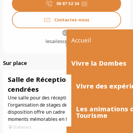
06 87 52 34
▒▒
Contactez-nous
Accueil
lesailescendrees.fr
Vivre la Dombes
Sur place
Salle de Réception les ailes
Vivre des expéri
cendrées
Une salle pour des réceptions familiales ou
l'organisation de stages de peinture mise à
Les animations
disposition offre un cadre pittoresque pour des
Tourisme
moments mémorables en famille, entre amis.
Chalamont