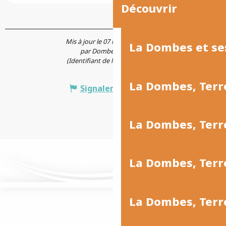
Découvrir
Mis à jour le 07 mai 2025 à 15:57
La Dombes et se
par Dombes Tourisme
(Identifiant de l'offre :
6621277
)
La Dombes, Terr
Signaler une erreur
La Dombes, Ter
La Dombes, Terr
La Dombes, Terre