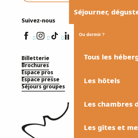
Séjourner, dégust
Suivez-nous
Ou dormir ?
Tous les hébe
Billetterie
Brochures
Espace pros
Les hôtels
Espace presse
Séjours groupes
Les chambres d
Les gîtes et m