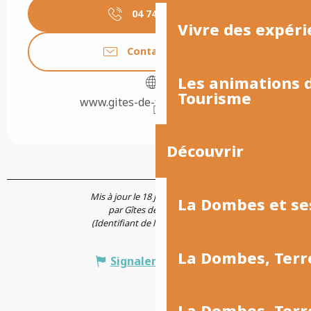
04 74 23 82
▒▒
Vivre des expéri
Contactez-nous
Les animations
Tourisme
www.gites-de-france-ain.com
Découvrir
Mis à jour le 18 juin 2026 à 10:02
La Dombes et se
par Gîtes de France Ain
(Identifiant de l'offre :
6407025
)
La Dombes, Terr
Signaler une erreur
La Dombes, Ter