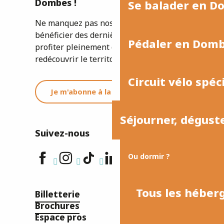
Dombes !
Se balader en D
Ne manquez pas nos newsletters pour
bénéficier des dernières informations et
Pédaler en Dom
profiter pleinement de votre séjour ou
redécouvrir le territoire.
Circuit vélo spéc
Je m'abonne à la newsletter
Séjourner, dégust
Suivez-nous
Ou dormir ?
Tous les hébe
Billetterie
Brochures
Espace pros