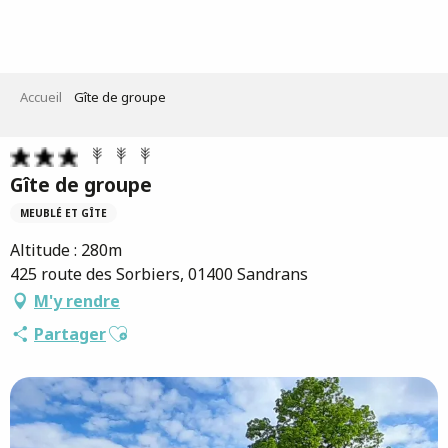
Aller
au
contenu
principal
Accueil
Gîte de groupe
Gîte de groupe
MEUBLÉ ET GÎTE
Altitude : 280m
425 route des Sorbiers, 01400 Sandrans
M'y rendre
Ajouter aux favoris
Partager