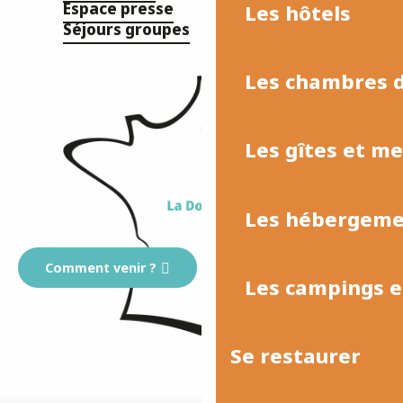
Espace presse
Les hôtels
Séjours groupes
Les chambres d
Les gîtes et m
Les hébergemen
Comment venir ?
Les campings et
Se restaurer