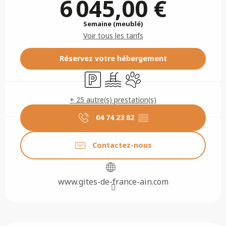
6 045,00 €
Semaine (meublé)
Voir tous les tarifs
Réservez votre hébergement
Parking
Piscine
Animaux acceptés
+ 25 autre(s) prestation(s)
04 74 23 82
▒▒
Contactez-nous
www.gites-de-france-ain.com