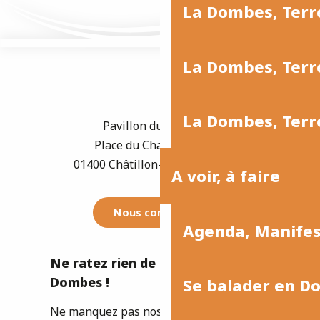
La Dombes, Terr
La Dombes, Terre
La Dombes, Terre
Pavillon du Tourisme
Place du Champ de Foire
01400 Châtillon-sur-Chalaronne
A voir, à faire
Nous contacter
Agenda, Manife
Ne ratez rien de l'actualité de la
Dombes !
Se balader en D
Ne manquez pas nos newsletters pour