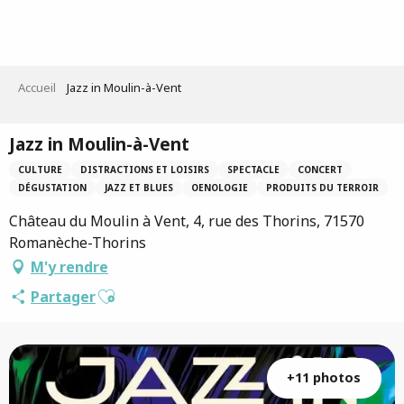
Aller
au
contenu
principal
Accueil
Jazz in Moulin-à-Vent
Jazz in Moulin-à-Vent
CULTURE
DISTRACTIONS ET LOISIRS
SPECTACLE
CONCERT
DÉGUSTATION
JAZZ ET BLUES
OENOLOGIE
PRODUITS DU TERROIR
Château du Moulin à Vent, 4, rue des Thorins, 71570
Romanèche-Thorins
M'y rendre
Ajouter aux favoris
Partager
+11 photos