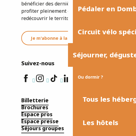
bénéficier des dernières informations et
Pédaler en Dom
profiter pleinement de votre séjour ou
redécouvrir le territoire.
Circuit vélo spéc
Je m'abonne à la newsletter
Séjourner, dégust
Suivez-nous
Ou dormir ?
Tous les hébe
Billetterie
Brochures
Espace pros
Les hôtels
Espace presse
Séjours groupes