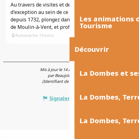
Au travers de visites et de dégustations
d'exception au sein de ce domaine de référence
Les animations
depuis 1732, plongez dans l’essence des terroirs
Tourisme
de Moulin-à-Vent, et profitez de...
Romanèche-Thorins
Découvrir
Mis à jour le 14 avril 2025 à 12:30
La Dombes et se
par Beaujolais Tourisme
(Identifiant de l'offre :
814996
)
La Dombes, Terr
Signaler une erreur
La Dombes, Ter