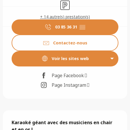
Parking
+ 14 autre(s) prestation(s)
03 85 36 31
▒▒
Contactez-nous
Voir les sites web
Page Facebook
Page Instagram
Description
Karaoké géant avec des musiciens en chair 
et en os ! 
