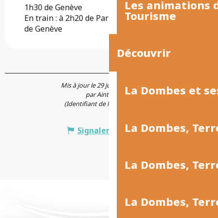
Les animations
1h30 de Genève
Tourisme
En train : à 2h20 de Paris, 1h20 de Lyon, 2h10
de Genève
Découvrir
Mis à jour le 29 juillet 2026 à 15:00
La Dombes et se
par Aintourisme
(Identifiant de l'offre :
7874806
)
La Dombes, Terr
Signaler une erreur
La Dombes, Ter
La Dombes, Terr