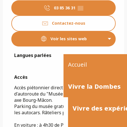
03 85 36 31
▒▒
Contactez-nous
Voir les sites web
Langues parlées
Langues parlées
Accueil
Accès
Accès
Vivre la Dombes
Accès piétonnier direct depuis l'aire
d'autoroute du "Musée de la Bresse" sur l'A40
axe Bourg-Mâcon.
Parking du musée gratuit pour les voitures et
Vivre des expéri
les autocars. Râteliers pour les vélos.
En voiture : à 4h30 de Paris, 1h10 de Lyon,