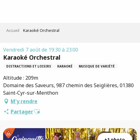
Aller
au
contenu
principal
Accueil
Karaoké Orchestral
Vendredi 7 août de 19:30 à 23:00
Karaoké Orchestral
DISTRACTIONS ET LOISIRS
KARAOKÉ
MUSIQUE DE VARIÉTÉ
Altitude : 209m
Domaine des Saveurs, 987 chemin des Seiglières, 01380
Saint-Cyr-sur-Menthon
M'y rendre
Ajouter aux favoris
Partager
+1 photo