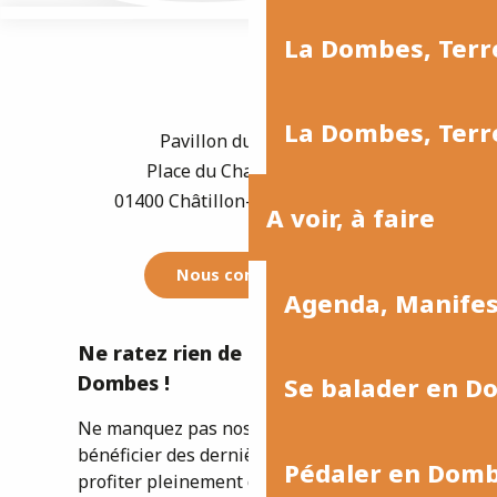
La Dombes, Terre
La Dombes, Terre
Pavillon du Tourisme
Place du Champ de Foire
01400 Châtillon-sur-Chalaronne
A voir, à faire
Nous contacter
Agenda, Manife
Ne ratez rien de l'actualité de la
Dombes !
Se balader en D
Ne manquez pas nos newsletters pour
bénéficier des dernières informations et
Pédaler en Dom
profiter pleinement de votre séjour ou