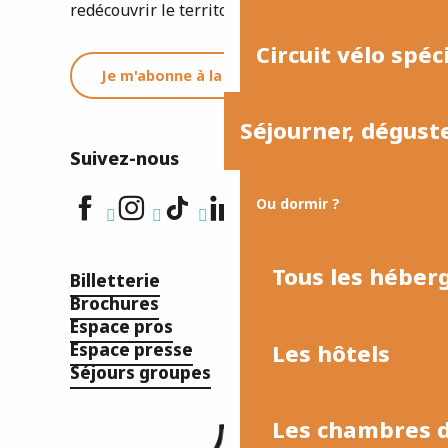
redécouvrir le territoire.
Circuit vélo spéc
Je m'abonne à la newsletter
Séjourner, dégust
Suivez-nous
Ou dormir ?
Tous les hébe
Billetterie
Brochures
Espace pros
Les hôtels
Espace presse
Séjours groupes
Les chambres d