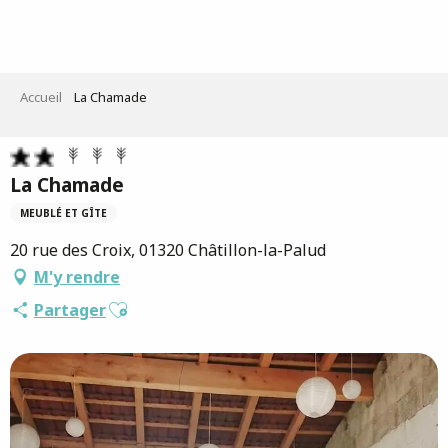
Aller
au
contenu
principal
Accueil
La Chamade
La Chamade
MEUBLÉ ET GÎTE
20 rue des Croix, 01320 Châtillon-la-Palud
M'y rendre
Ajouter aux favoris
Partager