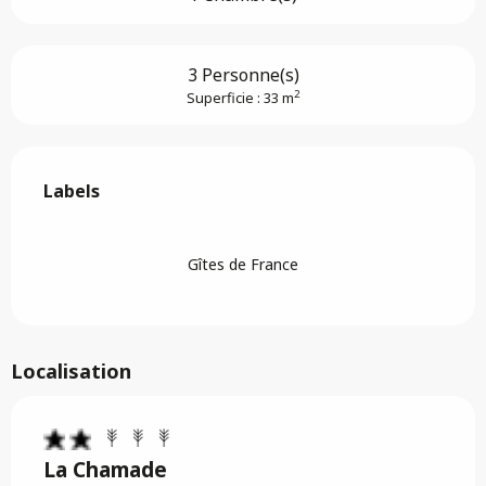
3 Personne(s)
2
Superficie : 33 m
Offres de prestations
Labels
Labels
Gîtes de France
Localisation
La Chamade