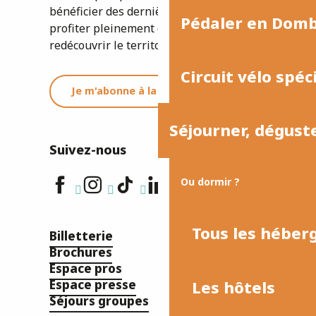
bénéficier des dernières informations et
Pédaler en Dom
profiter pleinement de votre séjour ou
redécouvrir le territoire.
Circuit vélo spéc
Je m'abonne à la newsletter
Séjourner, dégust
Suivez-nous
Ou dormir ?
Tous les hébe
Billetterie
Brochures
Espace pros
Les hôtels
Espace presse
Séjours groupes