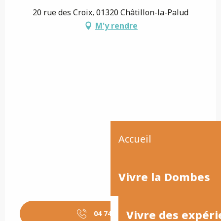
20 rue des Croix, 01320 Châtillon-la-Palud
M'y rendre
Accueil
Vivre la Dombes
Vivre des expéri
04 74 23 82
▒▒