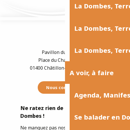
La Dombes, Terr
La Dombes, Terre
La Dombes, Terre
Pavillon du Tourisme
Place du Champ de Foire
01400 Châtillon-sur-Chalaronne
A voir, à faire
Nous contacter
Agenda, Manife
Ne ratez rien de l'actualité de la
Dombes !
Se balader en D
Ne manquez pas nos newsletters pour