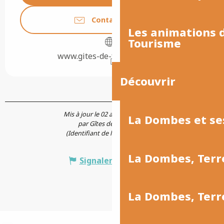
Contactez-nous
Les animations
Tourisme
www.gites-de-france-ain.com
Découvrir
Mis à jour le 02 août 2026 à 07:43
La Dombes et se
par Gîtes de France Ain
(Identifiant de l'offre :
5839347
)
La Dombes, Terr
Signaler une erreur
La Dombes, Ter