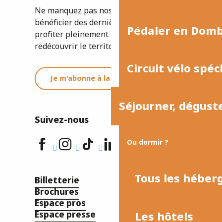
Ne manquez pas nos newsletters pour
bénéficier des dernières informations et
Pédaler en Dom
profiter pleinement de votre séjour ou
redécouvrir le territoire.
Circuit vélo spéc
Je m'abonne à la newsletter
Séjourner, dégust
Suivez-nous
Ou dormir ?
Tous les hébe
Billetterie
Brochures
Espace pros
Les hôtels
Espace presse