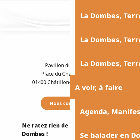
La Dombes, Terr
La Dombes, Terre
La Dombes, Terre
Pavillon du Tourisme
Place du Champ de Foire
01400 Châtillon-sur-Chalaronne
A voir, à faire
Nous contacter
Agenda, Manife
Ne ratez rien de l'actualité de la
Dombes !
Se balader en D