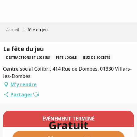
Aller
au
contenu
principal
Accueil
La fête du jeu
La fête du jeu
DISTRACTIONS ET LOISIRS
FÊTE LOCALE
JEUX DE SOCIÉTÉ
Centre social Colibri, 414 Rue de Dombes, 01330 Villars-
les-Dombes
M'y rendre
Ajouter aux favoris
Partager
Ouverture et coordonnées
ÉVÉNEMENT TERMINÉ
Gratuit