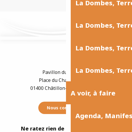
La Dombes, Ter
La Dombes, Terr
La Dombes, Terre
La Dombes, Terre
Pavillon du Tourisme
Place du Champ de Foire
01400 Châtillon-sur-Chalaronne
A voir, à faire
Nous contacter
Agenda, Manife
Ne ratez rien de l'actualité de la