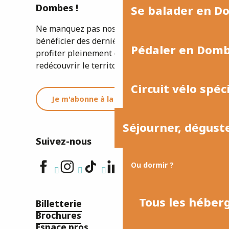
Dombes !
Se balader en D
Ne manquez pas nos newsletters pour
bénéficier des dernières informations et
Pédaler en Dom
profiter pleinement de votre séjour ou
redécouvrir le territoire.
Circuit vélo spéc
Je m'abonne à la newsletter
Séjourner, dégust
Suivez-nous
Ou dormir ?
Tous les hébe
Billetterie
Brochures
Espace pros