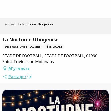
Aller
au
contenu
principal
Accueil
La Nocturne Utingeoise
La Nocturne Utingeoise
DISTRACTIONS ET LOISIRS
FÊTE LOCALE
STADE DE FOOTBALL, STADE DE FOOTBALL, 01990
Saint-Trivier-sur-Moignans
M'y rendre
Ajouter aux favoris
Partager