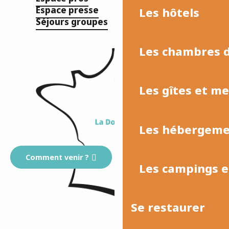
Espace presse
Les hôtels
Séjours groupes
Les chambres d
Les gîtes et m
Les hébergemen
Comment venir ?
Les campings et
Se restaurer