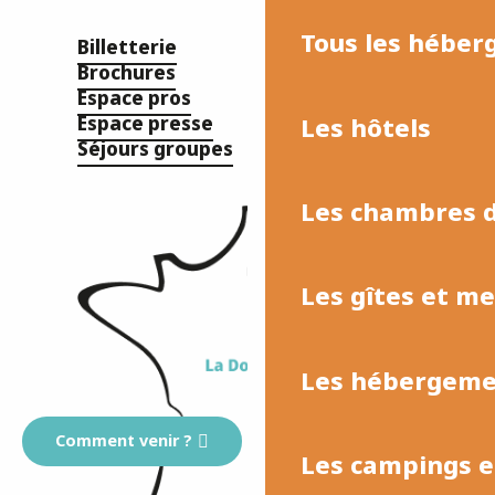
Tous les hébe
Billetterie
Brochures
Espace pros
Les hôtels
Espace presse
Séjours groupes
Les chambres d
Les gîtes et m
Les hébergemen
Comment venir ?
Les campings et