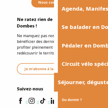
Nous contacter
Agenda, Manife
Ne ratez rien de l'actualité de la
Dombes !
Se balader en D
Ne manquez pas nos newsletters pour
bénéficier des dernières informations et
Pédaler en Dom
profiter pleinement de votre séjour ou
redécouvrir le territoire.
Circuit vélo spéc
Je m'abonne à la newsletter
Séjourner, dégust
Suivez-nous
Ou dormir ?