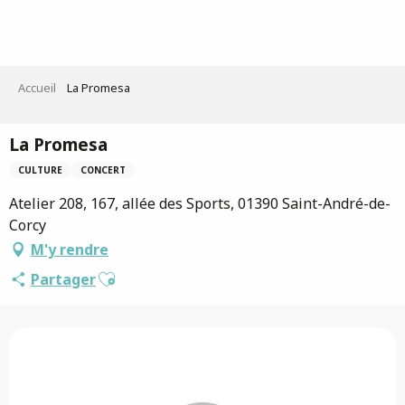
Aller
au
contenu
principal
Accueil
La Promesa
La Promesa
CULTURE
CONCERT
Atelier 208, 167, allée des Sports, 01390 Saint-André-de-
Corcy
M'y rendre
Ajouter aux favoris
Partager