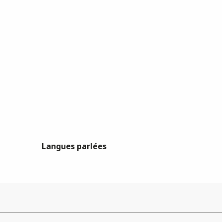
Langues parlées
Langues parlées