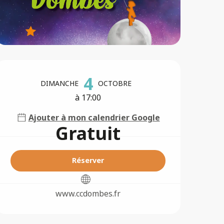
Ouverture et coordonné
4
DIMANCHE
OCTOBRE
à 17:00
Ajouter à mon calendrier Google
Gratuit
Réserver
www.ccdombes.fr