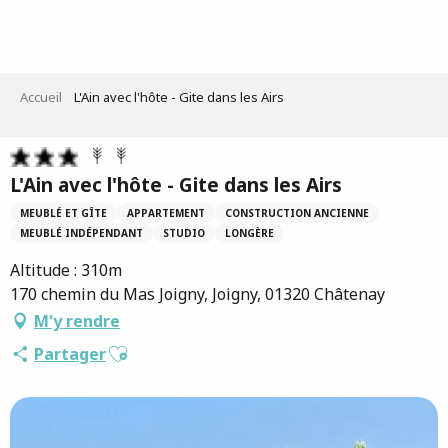
Aller
au
contenu
principal
Accueil
L'Ain avec l'hôte - Gite dans les Airs
L'Ain avec l'hôte - Gite dans les Airs
MEUBLÉ ET GÎTE
APPARTEMENT
CONSTRUCTION ANCIENNE
MEUBLÉ INDÉPENDANT
STUDIO
LONGÈRE
Altitude : 310m
170 chemin du Mas Joigny, Joigny, 01320 Châtenay
M'y rendre
Ajouter aux favoris
Partager