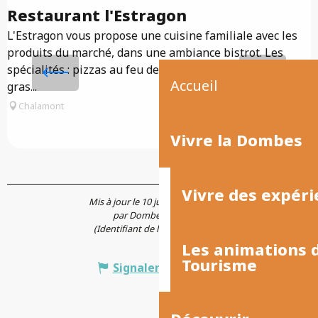
Restaurant l'Estragon
L'Estragon vous propose une cuisine familiale avec les
produits du marché, dans une ambiance bistrot. Les
B
spécialités : pizzas au feu de bois / grenouilles / fois
c
Accueil
gras...
d
Chalamont
p
Vivre la Dombes
Vivre des expéri
Mis à jour le 10 juillet 2026 à 22:47
par Dombes Tourisme
(Identifiant de l'offre :
6236199
)
Les animations
Tourisme
Signaler une erreur