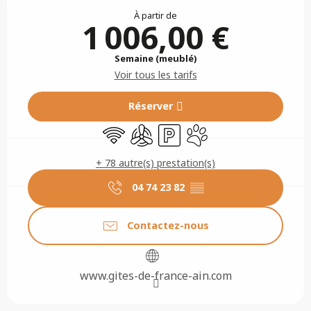
À partir de
1 006,00 €
Semaine (meublé)
Voir tous les tarifs
Réserver
WiFi
Air conditionné
Parking
Animaux acceptés
+ 78 autre(s) prestation(s)
04 74 23 82
▒▒
Contactez-nous
www.gites-de-france-ain.com