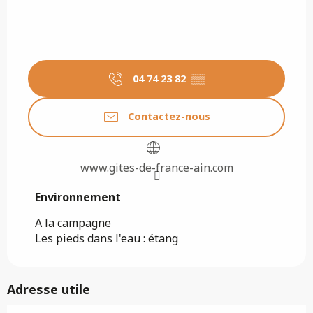
04 74 23 82
▒▒
Contactez-nous
www.gites-de-france-ain.com
Environnement
Environnement
A la campagne
Les pieds dans l'eau : étang
Adresse utile