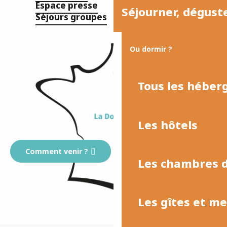
Espace presse
Séjourner, dégust
Séjours groupes
Ou dormir ?
Tous les hébe
Les hôtels
Comment venir ?
Les chambres d
Les gîtes et m