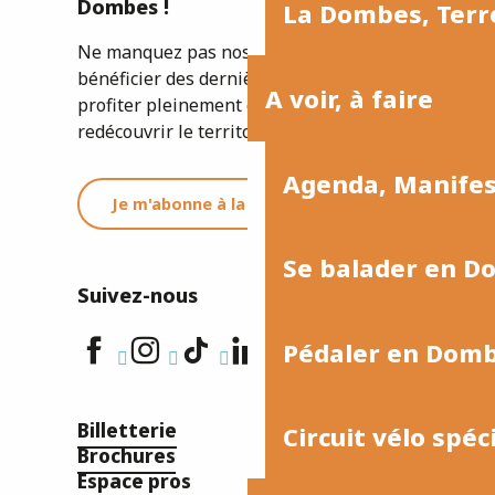
Dombes !
La Dombes, Terre
Ne manquez pas nos newsletters pour
bénéficier des dernières informations et
A voir, à faire
profiter pleinement de votre séjour ou
redécouvrir le territoire.
Agenda, Manife
Je m'abonne à la newsletter
Se balader en D
Suivez-nous
Pédaler en Dom
Billetterie
Circuit vélo spéc
Brochures
Espace pros