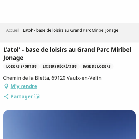
Aller
au
contenu
principal
Accueil
L'atol' - base de loisirs au Grand Parc Miribel Jonage
L'atol' - base de loisirs au Grand Parc Miribel
Jonage
LOISIRS SPORTIFS
LOISIRS RÉCRÉATIFS
BASE DE LOISIRS
Chemin de la Bletta, 69120 Vaulx-en-Velin
M'y rendre
Ajouter aux favoris
Partager