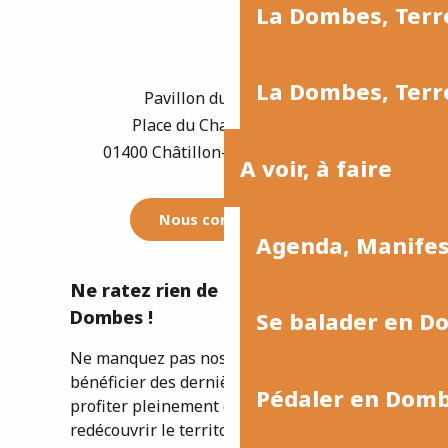
La Dombes, Terre
La Dombes, Terre
Pavillon du Tourisme
Place du Champ de Foire
01400 Châtillon-sur-Chalaronne
A voir, à faire
Nous contacter
Agenda, Manife
Ne ratez rien de l'actualité de la
Dombes !
Se balader en D
Ne manquez pas nos newsletters pour
bénéficier des dernières informations et
Pédaler en Dom
profiter pleinement de votre séjour ou
redécouvrir le territoire.