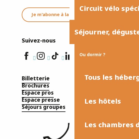
Circuit vélo spéc
Je m'abonne à la newsletter
Séjourner, dégust
Suivez-nous
Ou dormir ?
Tous les hébe
Billetterie
Brochures
Espace pros
Les hôtels
Espace presse
Séjours groupes
Les chambres d