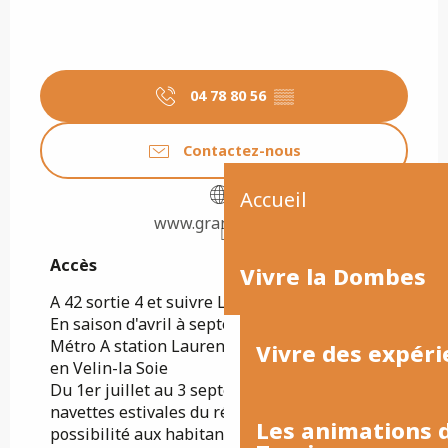
04 78 80 56
▒▒
Contactez-nous
Accueil
www.grand-parc.fr
Accès
Accès
Vivre la Dombes
A 42 sortie 4 et suivre L'atol'.
En saison d'avril à septembre : bus 83 du
Métro A station Laurent Bonnevay ou Vaulx
Vivre des expéri
en Velin-la Soie
Du 1er juillet au 3 septembre 2023, les 5
navettes estivales du réseau TCL offrent la
Les animations
possibilité aux habitants de la métropole