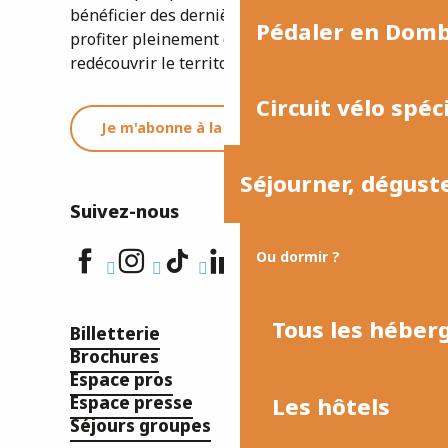
bénéficier des dernières informations et
Pédaler en Dom
profiter pleinement de votre séjour ou
redécouvrir le territoire.
Circuit vélo spéc
Je m'abonne à la newsletter
Séjourner, dégust
Suivez-nous
Ou dormir ?
Tous les hébe
Billetterie
Brochures
Espace pros
Les hôtels
Espace presse
Séjours groupes