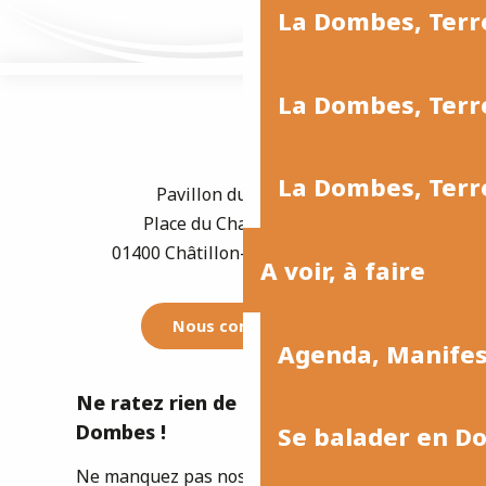
La Dombes, Terr
La Dombes, Terre
La Dombes, Terre
Pavillon du Tourisme
Place du Champ de Foire
01400 Châtillon-sur-Chalaronne
A voir, à faire
Nous contacter
Agenda, Manife
Ne ratez rien de l'actualité de la
Dombes !
Se balader en D
Ne manquez pas nos newsletters pour