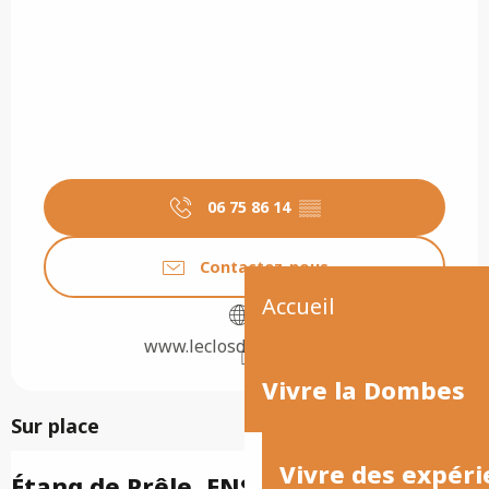
06 75 86 14
▒▒
Contactez-nous
Accueil
www.leclosdesreves.com
Vivre la Dombes
Sur place
Vivre des expéri
Étang de Prêle, ENS de l'Ain