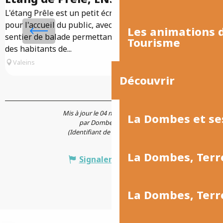
L'étang Prêle est un petit écrin de nature aménagé
A
pour l'accueil du public, avec 2 observatoires et un
v
Les animations
sentier de balade permettant de partir à la découverte
p
Tourisme
des habitants de...
j
Valeins
Découvrir
Mis à jour le 04 mars 2025 à 12:15
La Dombes et se
par Dombes Tourisme
(Identifiant de l'offre :
241734
)
La Dombes, Terr
Signaler une erreur
La Dombes, Ter