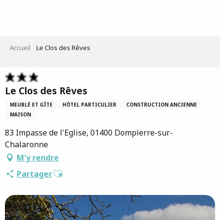
Aller
au
contenu
principal
Accueil
Le Clos des Rêves
Le Clos des Rêves
MEUBLÉ ET GÎTE
HÔTEL PARTICULIER
CONSTRUCTION ANCIENNE
MAISON
83 Impasse de l'Eglise, 01400 Dompierre-sur-
Chalaronne
M'y rendre
Ajouter aux favoris
Partager