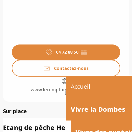
04 72 88 50
▒▒
Contactez-nous
Accueil
www.lecomptoirdesdombes.com
Vivre la Dombes
Sur place
Etang de pêche Hector
Vivre des expéri