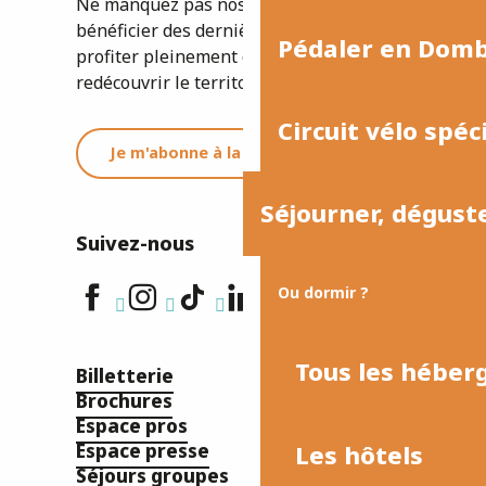
Ne manquez pas nos newsletters pour
bénéficier des dernières informations et
Pédaler en Dom
profiter pleinement de votre séjour ou
redécouvrir le territoire.
Circuit vélo spéc
Je m'abonne à la newsletter
Séjourner, dégust
Suivez-nous
Ou dormir ?
Tous les hébe
Billetterie
Brochures
Espace pros
Les hôtels
Espace presse
Séjours groupes