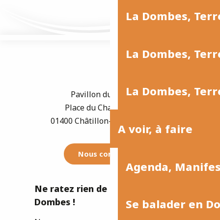
La Dombes, Terr
La Dombes, Terre
La Dombes, Terre
Pavillon du Tourisme
Place du Champ de Foire
01400 Châtillon-sur-Chalaronne
A voir, à faire
Nous contacter
Agenda, Manife
Ne ratez rien de l'actualité de la
Dombes !
Se balader en D