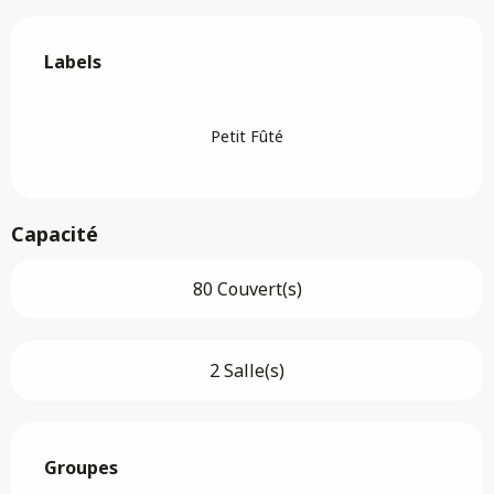
Offres de prestations
Labels
Labels
Petit Fûté
Capacité
80 Couvert(s)
2 Salle(s)
Groupes
Groupes