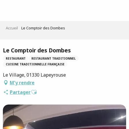
Aller
au
contenu
principal
Accueil
Le Comptoir des Dombes
Saveurs de l'Ain
Le Comptoir des Dombes
RESTAURANT
RESTAURANT TRADITIONNEL
CUISINE TRADITIONNELLE FRANÇAISE
Le Village, 01330 Lapeyrouse
M'y rendre
Ajouter aux favoris
Partager