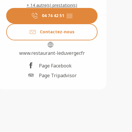
+ 14 autre(s) prestation(s)
04 74 42 51
▒▒
Contactez-nous
www.restaurant-leduverger.fr
Page Facebook
Page Tripadvisor