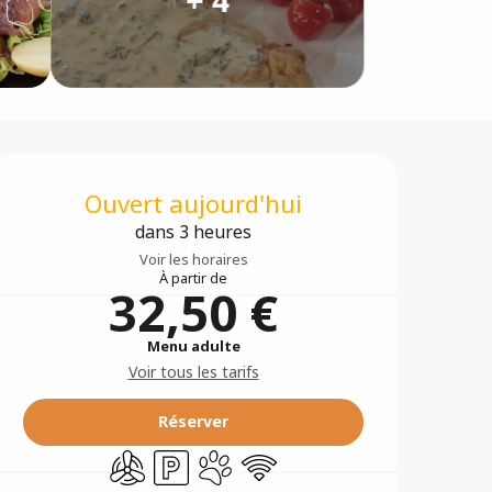
Ouverture et coordonné
Ouvert aujourd'hui
dans 3 heures
Voir les horaires
À partir de
32,50 €
Menu adulte
Voir tous les tarifs
Réserver
Air conditionné
Parking
Animaux acceptés
WiFi