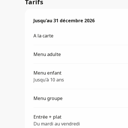
Tarifs
Du
Jusqu'au
14 janvier 2026
31 décembre 2026
au
31 décembre 2026
A la carte
Menu adulte
Menu enfant
Jusqu'à 10 ans
Menu groupe
Entrée + plat
Du mardi au vendredi