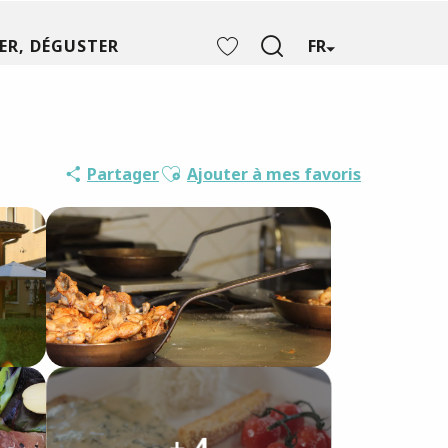
ER, DÉGUSTER
FR
Recherche
Voir les favoris
Saveurs de 
Ajouter aux favoris
Partager
Ajouter à mes favoris
+ 4