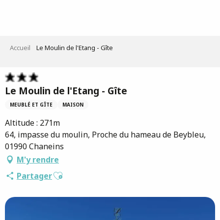
Aller
au
contenu
principal
Accueil
Le Moulin de l'Etang - Gîte
Le Moulin de l'Etang - Gîte
MEUBLÉ ET GÎTE
MAISON
Altitude : 271m
64, impasse du moulin, Proche du hameau de Beybleu,
01990 Chaneins
M'y rendre
Ajouter aux favoris
Partager