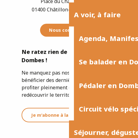
Place du Champ de Foire
01400 Châtillon-sur-Chalaronne
A voir, à faire
Nous contacter
Agenda, Manife
Ne ratez rien de l'actualité de la
Dombes !
Se balader en D
Ne manquez pas nos newsletters pour
bénéficier des dernières informations et
Pédaler en Dom
profiter pleinement de votre séjour ou
redécouvrir le territoire.
Circuit vélo spéc
Je m'abonne à la newsletter
Séjourner, dégust