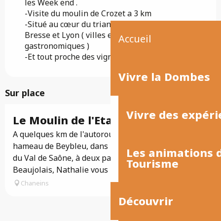
les Week end .
-Visite du moulin de Crozet a 3 km
-Situé au cœur du triangle : Mâcon / Bourg en
Bresse et Lyon ( villes et régions
Accueil
gastronomiques )
-Et tout proche des vignobles du beaujolais
Vivre la Dombes
Sur place
Vivre des expéri
Le Moulin de l'Etang
A quelques km de l'autoroute A6, au cœur du
hameau de Beybleu, dans une campagne verdoyante
Les animations
du Val de Saône, à deux pas des vignes du
Tourisme
Beaujolais, Nathalie vous propose deux...
Chaneins
Découvrir