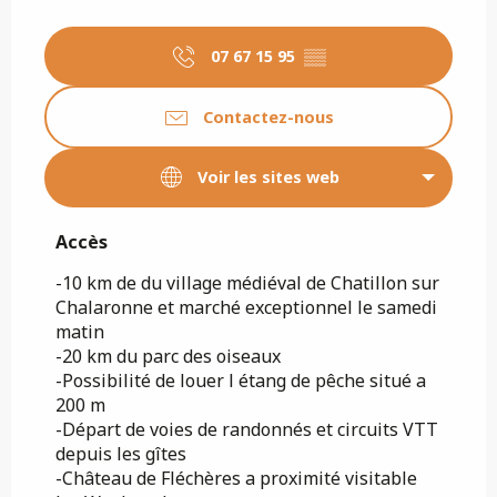
07 67 15 95
▒▒
Contactez-nous
Voir les sites web
Accès
Accès
-10 km de du village médiéval de Chatillon sur
Chalaronne et marché exceptionnel le samedi
matin
-20 km du parc des oiseaux
-Possibilité de louer l étang de pêche situé a
200 m
-Départ de voies de randonnés et circuits VTT
depuis les gîtes
-Château de Fléchères a proximité visitable