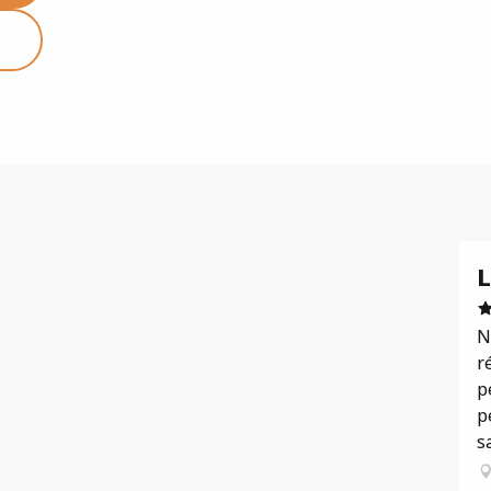
L
N
r
p
p
sa