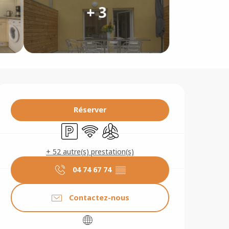
+ 3
Ouverture et coordonné
Réserver
Parking
WiFi
Air conditionné
+ 52 autre(s) prestation(s)
04 74 67 74
▒▒
Contactez-nous