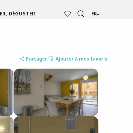
ER, DÉGUSTER
FR
Recherche
Voir les favoris
Ajouter aux favoris
Partager
Ajouter à mes favoris