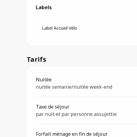
Offres de prestatio
Labels
Labels
Label Accueil Vélo
Tarifs
Tarifs 2026
Nuitée
nuitée semaine/nuitée week-end
Taxe de séjour
par nuit et par personne assujettie
Forfait ménage en fin de séjour