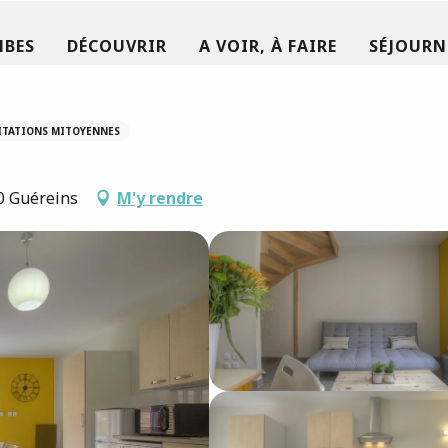
MBES
DÉCOUVRIR
A VOIR, À FAIRE
SÉJOURN
ITATIONS MITOYENNES
90 Guéreins
M'y rendre