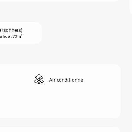
ersonne(s)
2
rficie : 70 m
Air conditionné