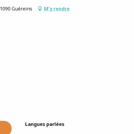
 01090 Guéreins
M'y rendre
Langues parlées
Langues parlées