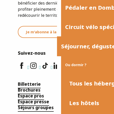
bénéficier des dernières informations et
Pédaler en Dom
profiter pleinement de votre séjour ou
redécouvrir le territoire.
Circuit vélo spéc
Je m'abonne à la newsletter
Séjourner, dégust
Suivez-nous
Ou dormir ?
Tous les hébe
Billetterie
Brochures
Espace pros
Espace presse
Les hôtels
Séjours groupes