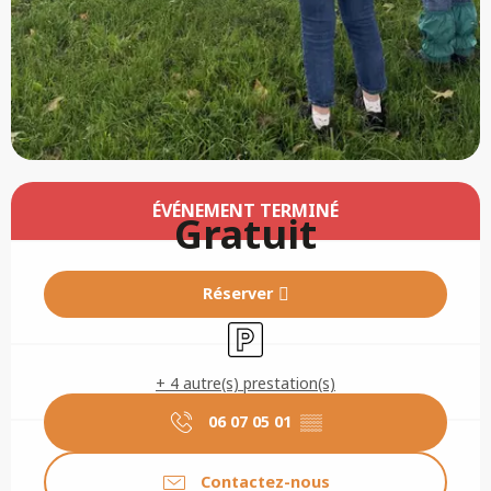
Ouverture et coordonnées
ÉVÉNEMENT TERMINÉ
Gratuit
Réserver
Parking
+ 4 autre(s) prestation(s)
06 07 05 01
▒▒
Contactez-nous