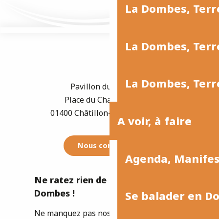
La Dombes, Terr
La Dombes, Terre
La Dombes, Terre
Pavillon du Tourisme
Place du Champ de Foire
01400 Châtillon-sur-Chalaronne
A voir, à faire
Nous contacter
Agenda, Manife
Ne ratez rien de l'actualité de la
Dombes !
Se balader en D
Ne manquez pas nos newsletters pour