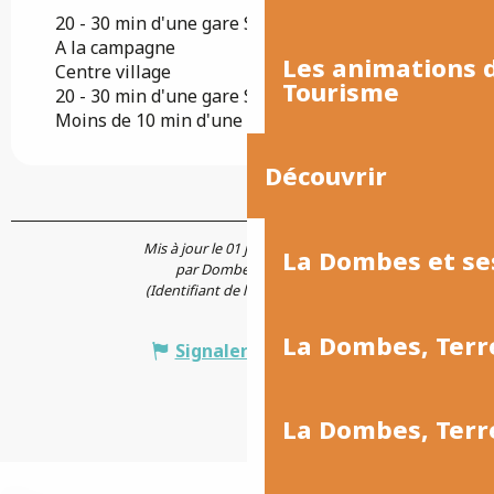
20 - 30 min d'une gare SNCF à vélo électrique
A la campagne
Les animations
Centre village
Tourisme
20 - 30 min d'une gare SNCF à vélo
Moins de 10 min d'une gare SNCF en voiture
Découvrir
Mis à jour le 01 juin 2026 à 09:56
La Dombes et se
par Dombes Tourisme
(Identifiant de l'offre :
7673941
)
La Dombes, Terr
Signaler une erreur
La Dombes, Ter