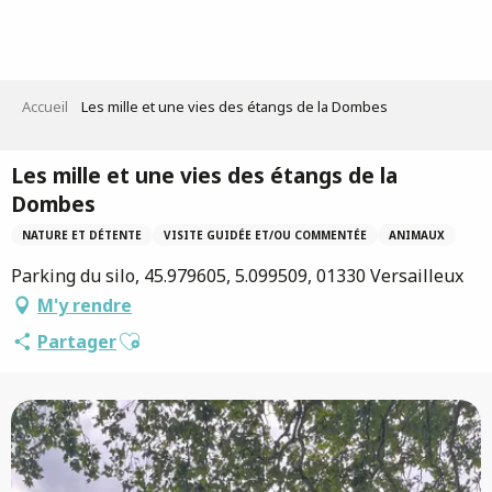
Aller
au
contenu
principal
Accueil
Les mille et une vies des étangs de la Dombes
Les mille et une vies des étangs de la
Dombes
NATURE ET DÉTENTE
VISITE GUIDÉE ET/OU COMMENTÉE
ANIMAUX
Parking du silo, 45.979605, 5.099509, 01330 Versailleux
M'y rendre
Ajouter aux favoris
Partager