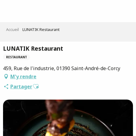
Aller
au
contenu
principal
Accueil
LUNATIK Restaurant
LUNATIK Restaurant
RESTAURANT
459, Rue de l'industrie, 01390 Saint-André-de-Corcy
M'y rendre
Ajouter aux favoris
Partager