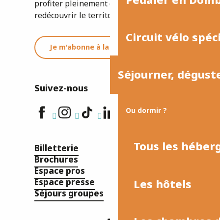
profiter pleinement de votre séjour ou
redécouvrir le territoire.
Circuit vélo spéc
Je m'abonne à la newsletter
Séjourner, dégust
Suivez-nous
Ou dormir ?
Tous les hébe
Billetterie
Brochures
Espace pros
Les hôtels
Espace presse
Séjours groupes