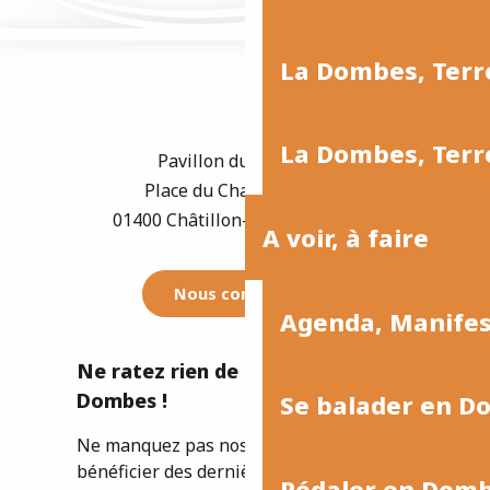
La Dombes, Terre
La Dombes, Terre
Pavillon du Tourisme
Place du Champ de Foire
01400 Châtillon-sur-Chalaronne
A voir, à faire
Nous contacter
Agenda, Manife
Ne ratez rien de l'actualité de la
Dombes !
Se balader en D
Ne manquez pas nos newsletters pour
bénéficier des dernières informations et
Pédaler en Dom