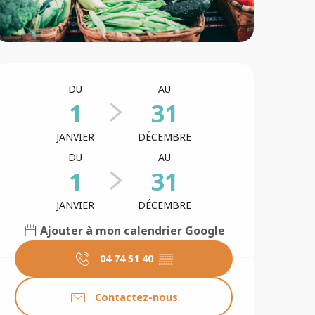
Ouverture et coordonné
DU
AU
1
31
JANVIER
DÉCEMBRE
DU
AU
1
31
JANVIER
DÉCEMBRE
Ajouter à mon calendrier Google
04 74 51 40
▒▒
Contactez-nous