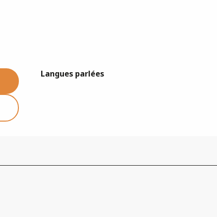
Langues parlées
Langues parlées