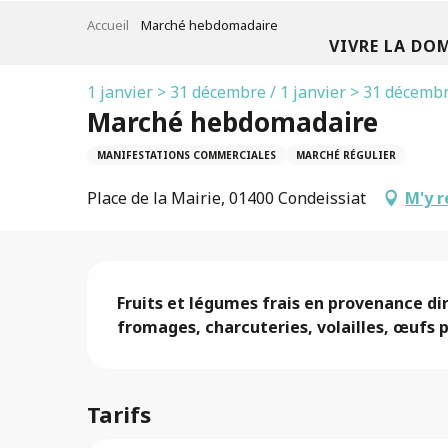
Aller
Accueil
Marché hebdomadaire
au
VIVRE LA DO
contenu
principal
1 janvier > 31 décembre / 1 janvier > 31 décemb
Marché hebdomadaire
MANIFESTATIONS COMMERCIALES
MARCHÉ RÉGULIER
Place de la Mairie, 01400 Condeissiat
M'y r
Description
Fruits et légumes frais en provenance dir
fromages, charcuteries, volailles, œufs p
Tarifs