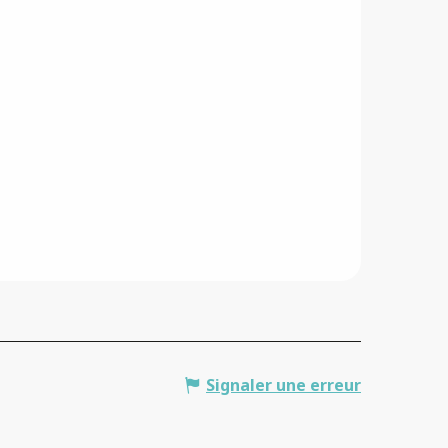
G
Br
Signaler une erreur