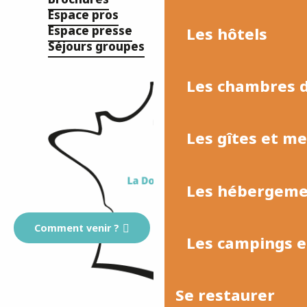
Espace pros
Espace presse
Les hôtels
Séjours groupes
Les chambres d
Les gîtes et m
Les hébergemen
Comment venir ?
Les campings et
Se restaurer