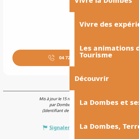
Vivre des expéri
Les animations
Tourisme
04 72 26 10
▒▒
Découvrir
Mis à jour le 15 mars 2021 à 11:34
La Dombes et se
par Dombes Tourisme
(Identifiant de l'offre :
506426
)
La Dombes, Terr
Signaler une erreur