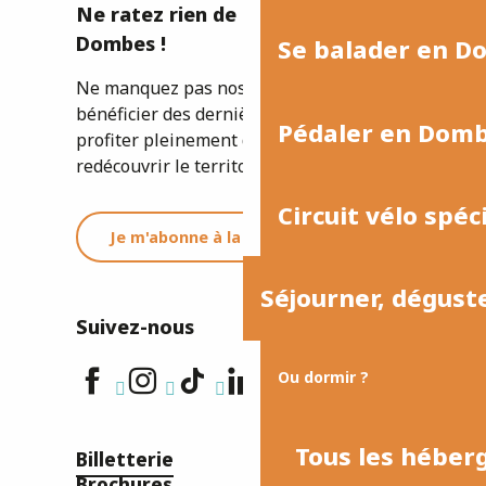
Ne ratez rien de l'actualité de la
Dombes !
Se balader en D
Ne manquez pas nos newsletters pour
bénéficier des dernières informations et
Pédaler en Dom
profiter pleinement de votre séjour ou
redécouvrir le territoire.
Circuit vélo spéc
Je m'abonne à la newsletter
Séjourner, dégust
Suivez-nous
Ou dormir ?
Tous les hébe
Billetterie
Brochures