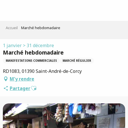
Aller
au
contenu
principal
Accueil
Marché hebdomadaire
1 janvier > 31 décembre
Marché hebdomadaire
MANIFESTATIONS COMMERCIALES
MARCHÉ RÉGULIER
RD1083, 01390 Saint-André-de-Corcy
M'y rendre
Ajouter aux favoris
Partager