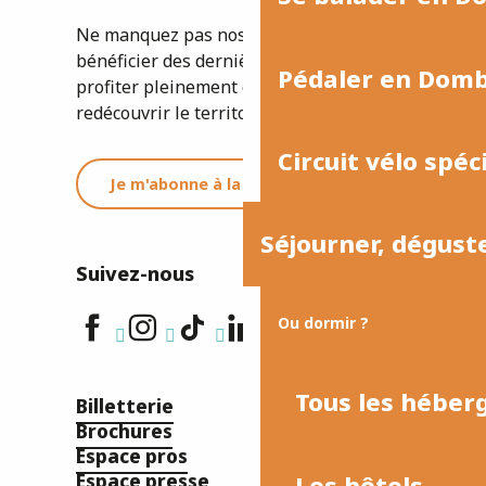
Ne manquez pas nos newsletters pour
bénéficier des dernières informations et
Pédaler en Dom
profiter pleinement de votre séjour ou
redécouvrir le territoire.
Circuit vélo spéc
Je m'abonne à la newsletter
Séjourner, dégust
Suivez-nous
Ou dormir ?
Tous les hébe
Billetterie
Brochures
Espace pros
Les hôtels
Espace presse