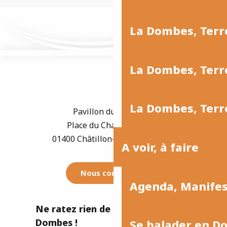
La Dombes, Terr
La Dombes, Terre
La Dombes, Terre
Pavillon du Tourisme
Place du Champ de Foire
01400 Châtillon-sur-Chalaronne
A voir, à faire
Nous contacter
Agenda, Manife
Ne ratez rien de l'actualité de la
Dombes !
Se balader en D