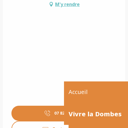
M'y rendre
Accueil
Vivre la Dombes
07 82 28 22
▒▒