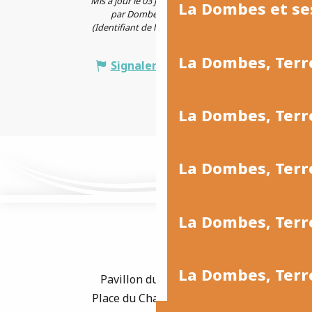
Mis à jour le 03 juin 2026 à 14:07
La Dombes et se
par Dombes Tourisme
(Identifiant de l'offre :
7854668
)
La Dombes, Terr
Signaler une erreur
La Dombes, Ter
La Dombes, Terr
La Dombes, Terre
La Dombes, Terre
Pavillon du Tourisme
Place du Champ de Foire