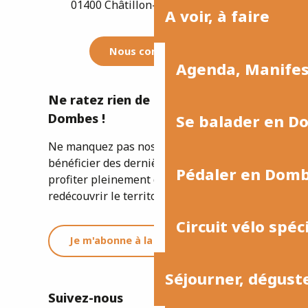
01400 Châtillon-sur-Chalaronne
A voir, à faire
Nous contacter
Agenda, Manife
Ne ratez rien de l'actualité de la
Dombes !
Se balader en D
Ne manquez pas nos newsletters pour
bénéficier des dernières informations et
Pédaler en Dom
profiter pleinement de votre séjour ou
redécouvrir le territoire.
Circuit vélo spéc
Je m'abonne à la newsletter
Séjourner, dégust
Suivez-nous