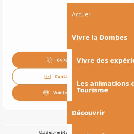
Accueil
Vivre la Dombes
Vivre des expéri
04 78 28 30
▒▒
Contactez-nous
Les animations
Tourisme
Voir les sites web
Découvrir
Mis à jour le 04 avril 2025 à 17:11