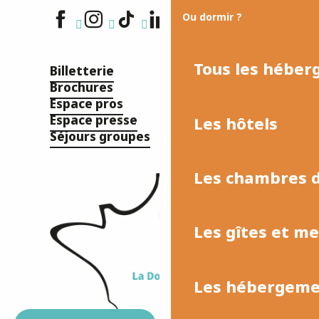
Ou dormir ?
Tous les hébe
Billetterie
Brochures
Espace pros
Espace presse
Les hôtels
Séjours groupes
Les chambres d
Les gîtes et m
Les hébergemen