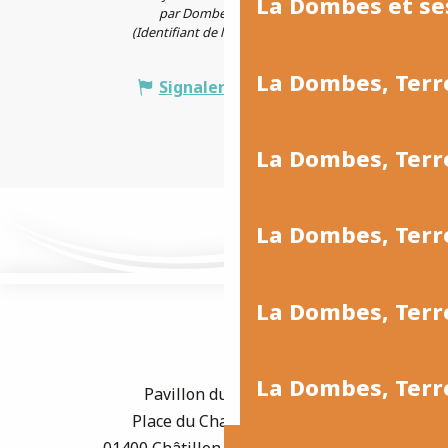
La Dombes et se
par Dombes Tourisme
(Identifiant de l'offre :
7198753
)
La Dombes, Terr
Signaler une erreur
La Dombes, Ter
La Dombes, Terr
La Dombes, Terre
La Dombes, Terre
Pavillon du Tourisme
Place du Champ de Foire
01400 Châtillon-sur-Chalaronne