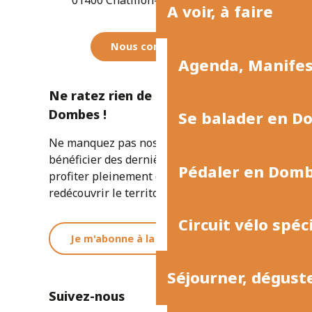
A voir, à faire
Nous contacter
Agenda, Manife
Ne ratez rien de l'actualité de la
Dombes !
Se balader en D
Ne manquez pas nos newsletters pour
bénéficier des dernières informations et
Pédaler en Dom
profiter pleinement de votre séjour ou
redécouvrir le territoire.
Circuit vélo spéc
Je m'abonne à la newsletter
Séjourner, dégust
Suivez-nous