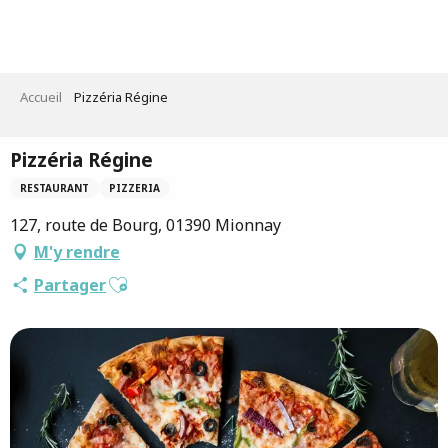
Aller
au
contenu
principal
Accueil
Pizzéria Régine
Pizzéria Régine
RESTAURANT
PIZZERIA
127, route de Bourg, 01390 Mionnay
M'y rendre
Ajouter aux favoris
Partager