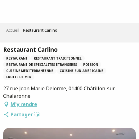
Aller
au
contenu
principal
Accueil
Restaurant Carlino
Restaurant Carlino
RESTAURANT
RESTAURANT TRADITIONNEL
RESTAURANT DE SPÉCIALITÉS ÉTRANGÈRES
POISSON
CUISINE MÉDITERRANÉENNE
CUISINE SUD-AMÉRICAINE
FRUITS DE MER
27 rue Jean Marie Delorme, 01400 Châtillon-sur-
Chalaronne
M'y rendre
Ajouter aux favoris
Partager