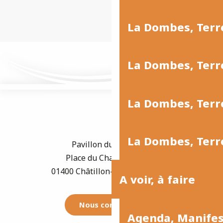
La Dombes, Ter
La Dombes, Terr
La Dombes, Terre
La Dombes, Terre
Pavillon du Tourisme
Place du Champ de Foire
01400 Châtillon-sur-Chalaronne
A voir, à faire
Nous contacter
Agenda, Manife