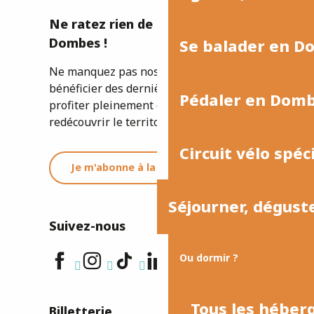
Ne ratez rien de l'actualité de la
Dombes !
Se balader en D
Ne manquez pas nos newsletters pour
bénéficier des dernières informations et
Pédaler en Dom
profiter pleinement de votre séjour ou
redécouvrir le territoire.
Circuit vélo spéc
Je m'abonne à la newsletter
Séjourner, dégust
Suivez-nous
Ou dormir ?
Tous les hébe
Billetterie