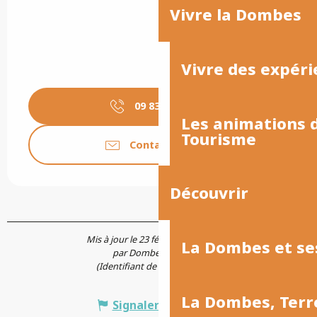
Vivre la Dombes
Vivre des expéri
09 83 94 89
▒▒
Les animations
Tourisme
Contactez-nous
Découvrir
Mis à jour le 23 février 2026 à 14:11
La Dombes et se
par Dombes Tourisme
(Identifiant de l'offre :
742209
)
La Dombes, Terr
Signaler une erreur