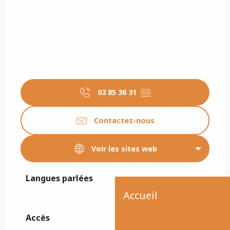
03 85 36 31
▒▒
Contactez-nous
Voir les sites web
Langues parlées
Langues parlées
Accueil
Accès
Accès