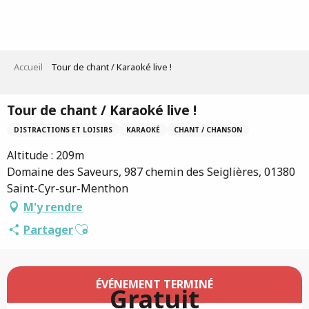
Aller
au
contenu
principal
Accueil
Tour de chant / Karaoké live !
Tour de chant / Karaoké live !
DISTRACTIONS ET LOISIRS
KARAOKÉ
CHANT / CHANSON
Altitude : 209m
Domaine des Saveurs, 987 chemin des Seiglières, 01380
Saint-Cyr-sur-Menthon
M'y rendre
Ajouter aux favoris
Partager
Ouverture et coordonnées
ÉVÉNEMENT TERMINÉ
Gratuit