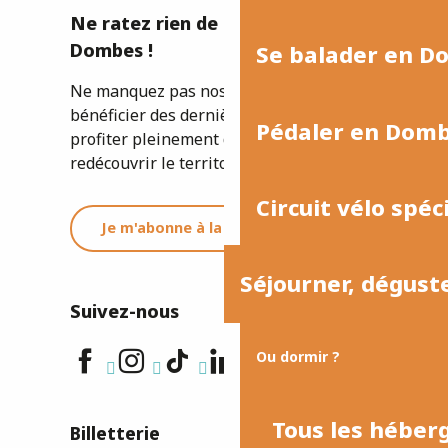
Ne ratez rien de l'actualité de la
Dombes !
Se balader en D
Ne manquez pas nos newsletters pour
bénéficier des dernières informations et
Pédaler en Dom
profiter pleinement de votre séjour ou
redécouvrir le territoire.
Circuit vélo spéc
Je m'abonne à la newsletter
Séjourner, dégust
Suivez-nous
Ou dormir ?
Tous les hébe
Billetterie