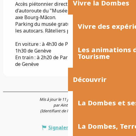
Vivre la Dombes
Accès piétonnier direct depuis l'aire
d'autoroute du "Musée de la Bresse" sur l'A40
axe Bourg-Mâcon.
Parking du musée gratuit pour les voitures et
Vivre des expéri
les autocars. Râteliers pour les vélos.
En voiture : à 4h30 de Paris, 1h10 de Lyon,
Les animations
1h30 de Genève
Tourisme
En train : à 2h20 de Paris, 1h20 de Lyon, 2h10
de Genève
Découvrir
Mis à jour le 11 juin 2026 à 16:39
La Dombes et se
par Aintourisme
(Identifiant de l'offre :
7874766
)
La Dombes, Terr
Signaler une erreur