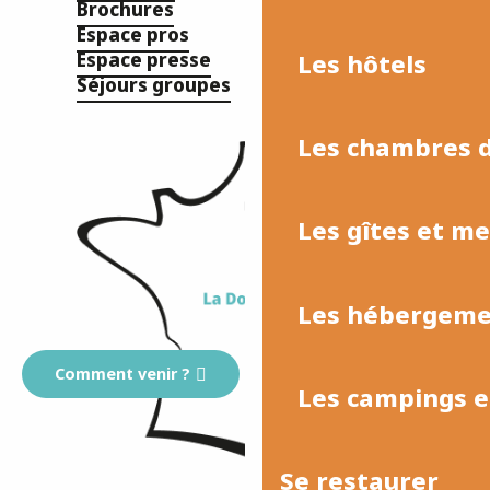
Brochures
Espace pros
Les hôtels
Espace presse
Séjours groupes
Les chambres d
Les gîtes et m
Les hébergemen
Comment venir ?
Les campings et
Se restaurer