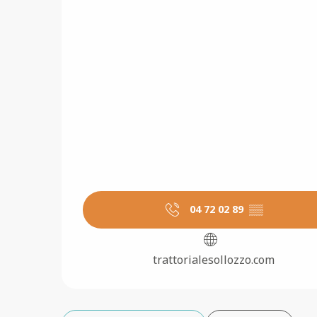
04 72 02 89
▒▒
trattorialesollozzo.com