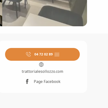
Ouverture et coordonné
04 72 02 89
▒▒
trattorialesollozzo.com
Page Facebook