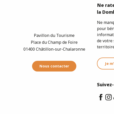
Ne rate
la Domb
Ne manqu
pour bén
informat
Pavillon du Tourisme
de votre 
Place du Champ de Foire
territoire
01400 Châtillon-sur-Chalaronne
Je m
Nous contacter
Suivez