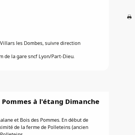
A
G
Villars les Dombes, suivre direction
m de la gare sncf Lyon/Part-Dieu.
Br
es Pommes à l'étang Dimanche
 Calane et Bois des Pommes. En début de
ximité de la ferme de Polleteins (ancien
olleteins,...