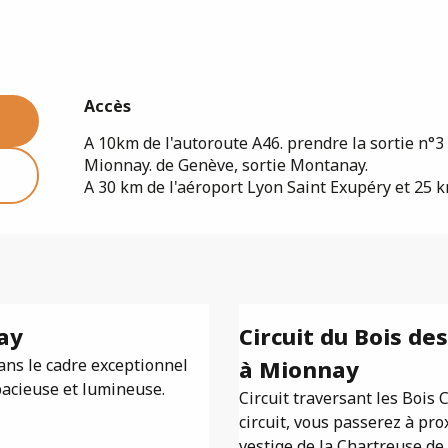
Accès
Accès
A 10km de l'autoroute A46. prendre la sortie n°3 
Mionnay. de Genève, sortie Montanay.
A 30 km de l'aéroport Lyon Saint Exupéry et 25 k
ay
Circuit du Bois d
ans le cadre exceptionnel
à Mionnay
spacieuse et lumineuse.
Circuit traversant les Bois
circuit, vous passerez à pro
vestige de la Chartreuse de P