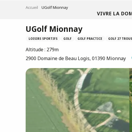
Aller
Accueil
UGolf Mionnay
au
VIVRE LA DO
contenu
principal
UGolf Mionnay
LOISIRS SPORTIFS
GOLF
GOLF PRACTICE
GOLF 27 TROU
Altitude : 279m
2900 Domaine de Beau Logis, 01390 Mionnay