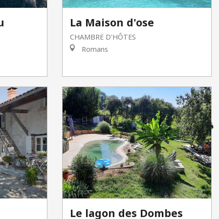
La Maison d'ose
u
CHAMBRE D'HÔTES
Romans
F
A
G
Br
Le lagon des Dombes