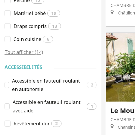
Piscine
15
CHAMBRE D
Matériel bébé
Châtillo
19
Draps compris
13
Coin cuisine
6
Tout afficher (14)
ACCESSIBILITÉS
Accessible en fauteuil roulant
2
en autonomie
Accessible en fauteuil roulant
1
Le Moul
avec aide
CHAMBRE D
Revêtement dur
2
Chanein