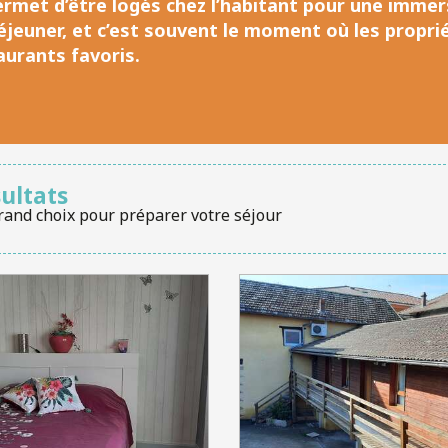
rmet d’être l
ogés chez l’habitant pour une imme
éjeuner
, et c’est souvent le moment où les propri
aurants favoris.
sultats
rand choix pour préparer votre séjour