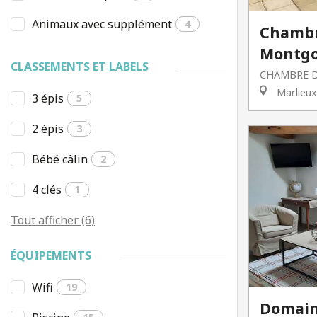
Animaux avec supplément
4
Chambr
Montgo
CLASSEMENTS ET LABELS
CHAMBRE D
Marlieux
3 épis
5
2 épis
3
Bébé câlin
2
4 clés
1
Tout afficher (6)
ÉQUIPEMENTS
Wifi
19
Domain