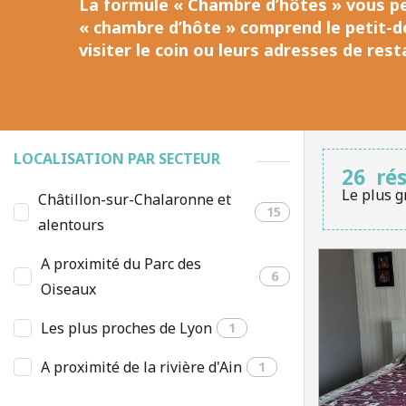
La formule « Chambre d’hôtes » vous pe
« chambre d’hôte »
comprend le petit-d
visiter le coin ou leurs adresses de rest
LOCALISATION PAR SECTEUR
26
ré
Le plus g
Châtillon-sur-Chalaronne et
15
alentours
A proximité du Parc des
6
Oiseaux
Les plus proches de Lyon
1
A proximité de la rivière d'Ain
1