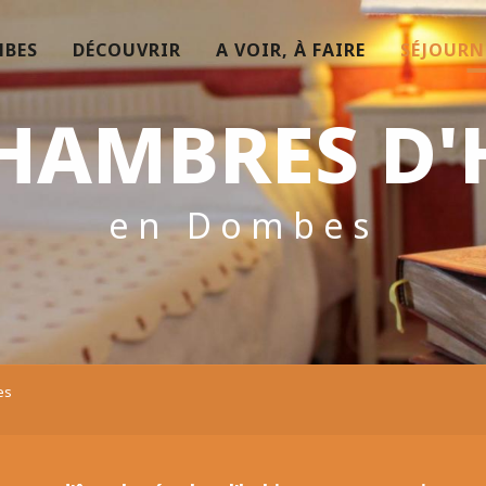
MBES
DÉCOUVRIR
A VOIR, À FAIRE
SÉJOURN
CHAMBRES D'
en Dombes
es