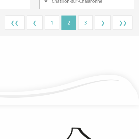
Châtillon-sur-Chalaronne
❮❮
❮
1
2
3
❯
❯❯