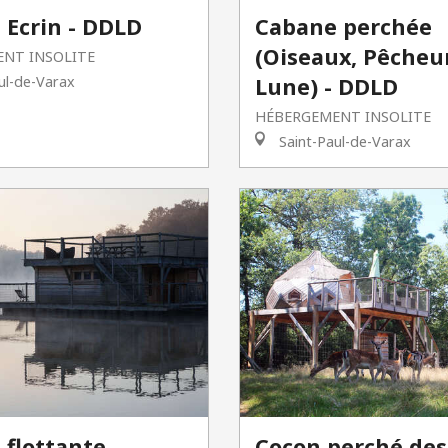
 Ecrin - DDLD
Cabane perchée
(Oiseaux, Pêcheu
NT INSOLITE
ul-de-Varax
Lune) - DDLD
HÉBERGEMENT INSOLITE
Saint-Paul-de-Varax
 flottante
Cocon perché des