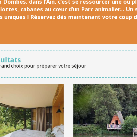
 Dombes, dans l’Ain, c’est se ressourcer une ou
pl
ulottes, cabanes au cœur d’un Parc animalier… Un 
s uniques
! Réservez dès maintenant votre coup d
sultats
rand choix pour préparer votre séjour