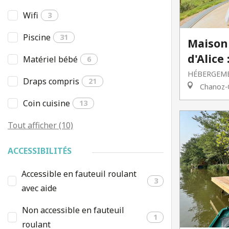
Wifi
3
Piscine
31
Maison 
d'Alice
Matériel bébé
6
HÉBERGEME
Draps compris
21
Chanoz-
Coin cuisine
13
Tout afficher (10)
ACCESSIBILITÉS
Accessible en fauteuil roulant
3
avec aide
Non accessible en fauteuil
1
roulant