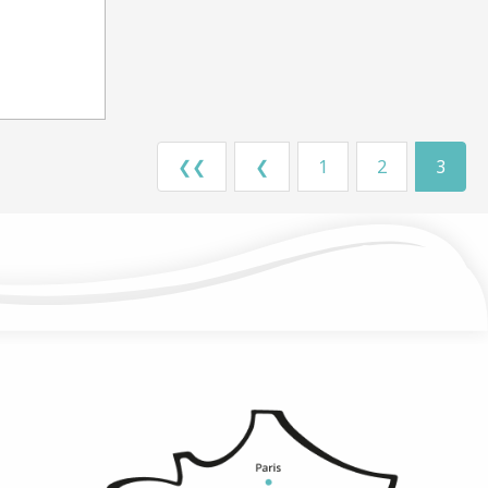
❮❮
❮
1
2
3