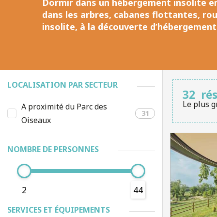
Dormir dans un
hébergement insolite
en
dans les arbres, cabanes flottantes, ro
insolite
, à la découverte d’
hébergement
LOCALISATION PAR SECTEUR
32
ré
Le plus g
A proximité du Parc des
31
Oiseaux
NOMBRE DE PERSONNES
2
44
SERVICES ET ÉQUIPEMENTS