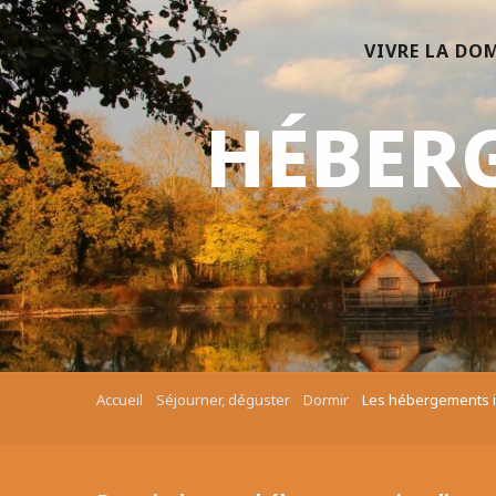
Aller
au
VIVRE LA DO
contenu
principal
HÉBER
Accueil
Séjourner, déguster
Dormir
Les hébergements i