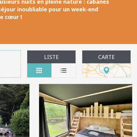
usieurs nuits en pleine nature
: cabanes
séjour inoubliable pour un
week-end
e cœur !
LISTE
CARTE