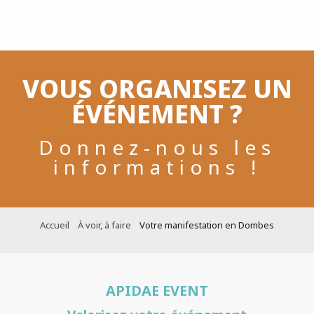
Aller
au
contenu
principal
VOUS ORGANISEZ UN
ÉVÉNEMENT ?
Donnez-nous les
informations !
Accueil
À voir, à faire
Votre manifestation en Dombes
APIDAE EVENT