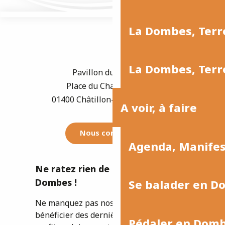
La Dombes, Terre
La Dombes, Terre
Pavillon du Tourisme
Place du Champ de Foire
01400 Châtillon-sur-Chalaronne
A voir, à faire
Nous contacter
Agenda, Manife
Ne ratez rien de l'actualité de la
Dombes !
Se balader en D
Ne manquez pas nos newsletters pour
bénéficier des dernières informations et
Pédaler en Dom