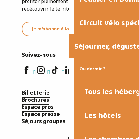
profiter pleinement de votre séjour ou
redécouvrir le territoire.
Circuit vélo spéc
Je m'abonne à la newsletter
Séjourner, dégust
Suivez-nous
Ou dormir ?
Tous les hébe
Billetterie
Brochures
Espace pros
Espace presse
Les hôtels
Séjours groupes
Les chambres d