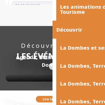
Les animations
Tourisme
Découvrir
Découvrez tous
La Dombes et se
LES ÉVÉNEMENTS
Agenda, Manifestations en
Dombes
La Dombes, Terr
La Dombes, Ter
Lire la suite
La Dombes, Terr