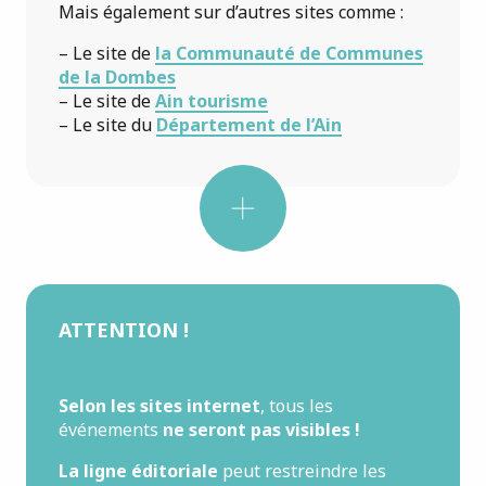
Mais également sur d’autres sites comme :
Pour l’ajout de photos :
– Le site de
la Communauté de Communes
droits et autorisations
de la Dombes
diffusion sur le réseau
– Le site de
Ain tourisme
APIDAE
crédit photo
– Le site du
Département de l’Ain
nom
légende.
ATTENTION !
Selon les sites internet
, tous les
événements
ne seront pas visibles !
La ligne éditoriale
peut restreindre les