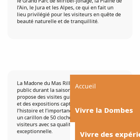
le Grand Parc de Miribel-Jonage, la Plaine de
l’Ain, le Jura et les Alpes, ce qui en fait un
lieu privilégié pour les visiteurs en quête de
beauté naturelle et de tranquillité.
La Madone du Mas Rillier est accessible au
Accueil
public durant la saison estivale. Le site
propose des visites guidées enrichissantes
et des expositions captivantes qui explorent
Vivre la Dombes
l’histoire et l’importance du site. À proximité,
un carillon de 50 cloches enchante les
visiteurs avec sa qualité acoustique
exceptionnelle.
Vivre des expéri