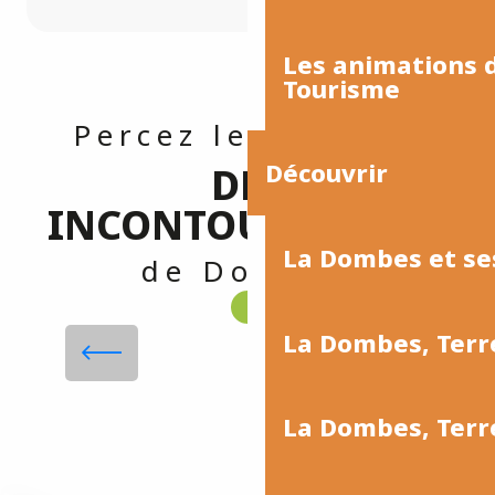
Les animations
Tourisme
Percez les secrets
Découvrir
DES
INCONTOURNABLES
La Dombes et se
de Dombes
Le Parc des Oiseaux
La Dombes, Terr
Lire la suite
La Dombes, Ter