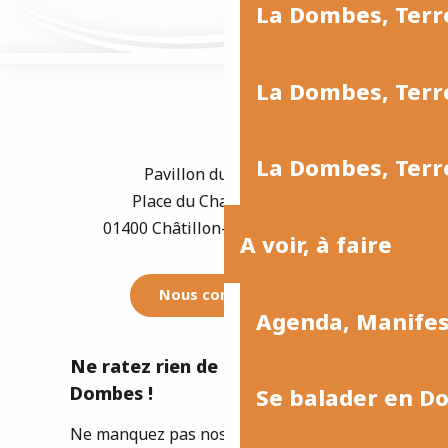
La Dombes, Terr
La Dombes, Terre
La Dombes, Terre
Pavillon du Tourisme
Place du Champ de Foire
01400 Châtillon-sur-Chalaronne
A voir, à faire
Nous contacter
Agenda, Manife
Ne ratez rien de l'actualité de la
Dombes !
Se balader en D
Ne manquez pas nos newsletters pour