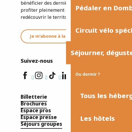
bénéficier des dernières informations et
Pédaler en Dom
profiter pleinement de votre séjour ou
redécouvrir le territoire.
Circuit vélo spéc
Je m'abonne à la newsletter
Séjourner, dégust
Suivez-nous
Ou dormir ?
Tous les hébe
Billetterie
Brochures
Espace pros
Espace presse
Les hôtels
Séjours groupes