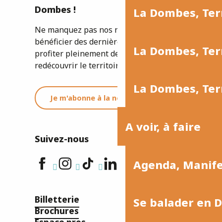
Dombes !
La Dombes, Ter
Ne manquez pas nos newsletters pour
bénéficier des dernières informations et
La Dombes, Terr
profiter pleinement de votre séjour ou
redécouvrir le territoire.
La Dombes, Terr
Je m'abonne à la newsletter
A voir, à faire
Suivez-nous
Agenda, Manif
Billetterie
Se balader en 
Brochures