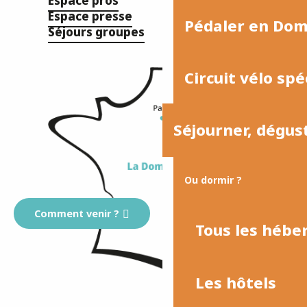
Espace pros
Espace presse
Pédaler en Do
Séjours groupes
Circuit vélo spé
Séjourner, dégus
Ou dormir ?
Comment venir ?
Tous les héb
Les hôtels