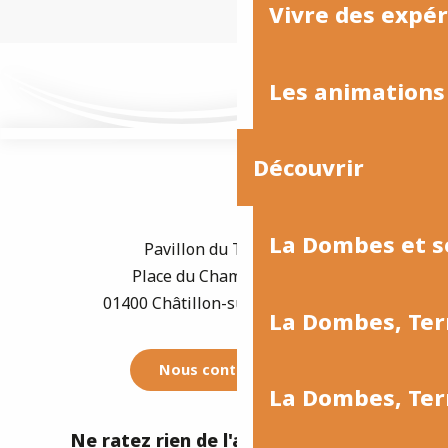
Vivre des expé
Les animations
Découvrir
La Dombes et s
Pavillon du Tourisme
Place du Champ de Foire
01400 Châtillon-sur-Chalaronne
La Dombes, Ter
Nous contacter
La Dombes, Te
Ne ratez rien de l'actualité de la