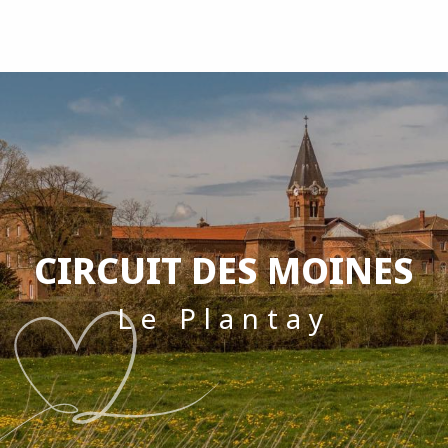
Aller
au
contenu
principal
CIRCUIT DES MOINES
Le Plantay