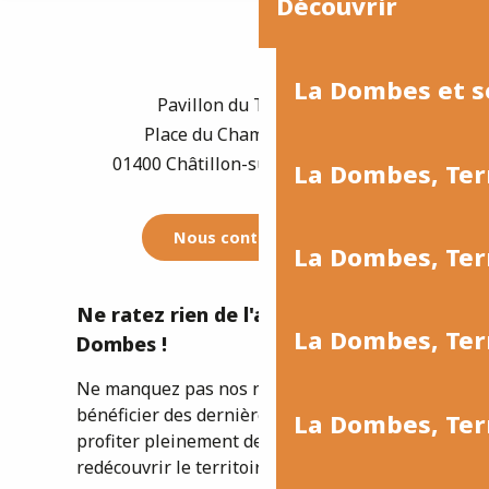
Découvrir
La Dombes et s
Pavillon du Tourisme
Place du Champ de Foire
01400 Châtillon-sur-Chalaronne
La Dombes, Ter
Nous contacter
La Dombes, Te
Ne ratez rien de l'actualité de la
La Dombes, Ter
Dombes !
Ne manquez pas nos newsletters pour
bénéficier des dernières informations et
La Dombes, Terr
profiter pleinement de votre séjour ou
redécouvrir le territoire.