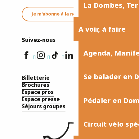
La Dombes, Terr
Je m'abonne à la newsletter
A voir, à faire
Suivez-nous
Agenda, Manif
Se balader en 
Billetterie
Brochures
Espace pros
Espace presse
Pédaler en Do
Séjours groupes
Circuit vélo spé