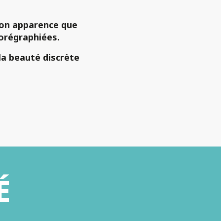
 son apparence que
orégraphiées
.
la
beauté discrète
voris
É