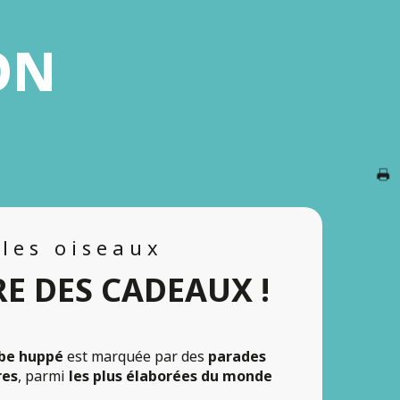
ON
F
A
G
les oiseaux
RE DES CADEAUX !
Br
be huppé
est marquée par des
parades
res
, parmi
les plus élaborées du monde