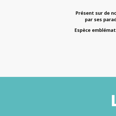
Présent sur de
n
par ses
parad
Espèce emblémat