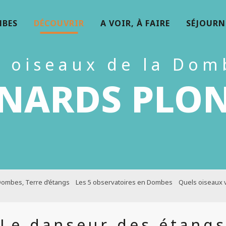
MBES
DÉCOUVRIR
A VOIR, À FAIRE
SÉJOURN
s oiseaux de la Dom
ANARDS PLO
Dombes, Terre d’étangs
Les 5 observatoires en Dombes
Quels oiseaux 
Le danseur des étang