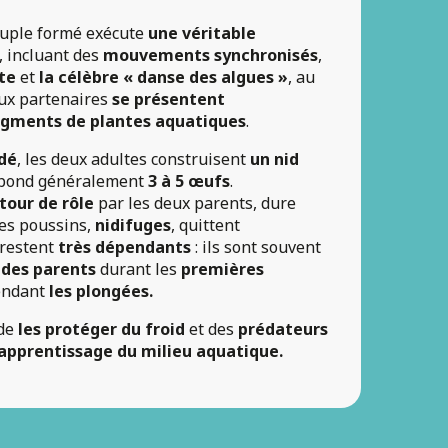
couple formé exécute
une véritable
, incluant des
mouvements synchronisés
,
te
et
la célèbre « danse des algues »
, au
eux partenaires
se présentent
gments de plantes aquatiques
.
udé
, les deux adultes construisent
un nid
e pond généralement
3 à 5 œufs
.
 tour de rôle
par les deux parents, dure
es poussins,
nidifuges
, quittent
 restent
très dépendants
: ils sont souvent
 des parents
durant les
premières
endant
les plongées.
de
les protéger du froid
et des
prédateurs
 apprentissage du milieu aquatique.