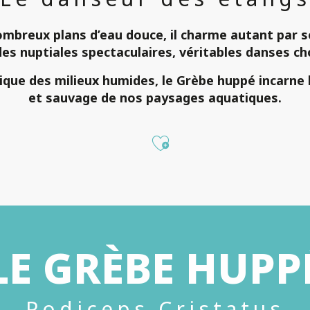
ombreux plans d’eau douce
, il charme autant par
es nuptiales spectaculaires
, véritables
danses ch
ique
des
milieux humides
, le
Grèbe huppé
incarne 
et sauvage
de nos paysages aquatiques.
Ajouter aux fa
LE GRÈBE HUPP
Podiceps Cristatus