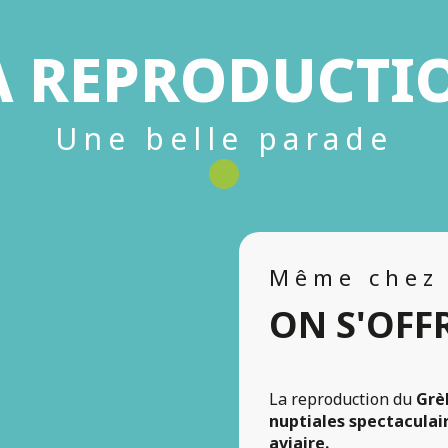
A REPRODUCTI
Une belle parade
Même chez 
ON S'OFF
La reproduction du
Grè
nuptiales spectaculai
aviaire.