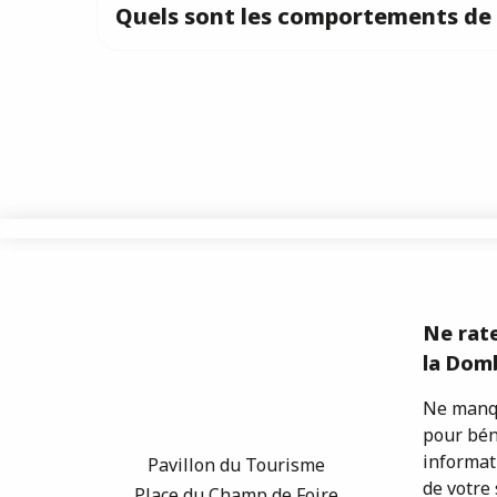
Quels sont les comportements de 
Ne rate
la Domb
Ne manqu
pour bén
informat
Pavillon du Tourisme
de votre 
Place du Champ de Foire