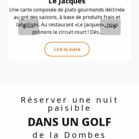
Le Jacques
Une carte composée de plats gourmands déclinée
Dé
au gré des saisons, à base de produits frais et
labellisés. Au restaurant «Le Jacques», nous
prônons le circuit court ! Dès...
Lire la suite
Réserver une nuit
paisible
DANS UN GOLF
de la Dombes