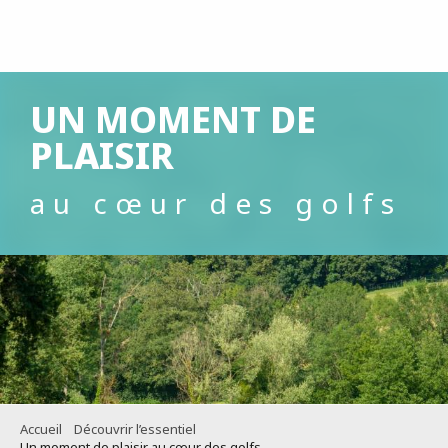
Aller
au
contenu
principal
UN MOMENT DE
PLAISIR
au cœur des golfs
Accueil
Découvrir l’essentiel
Un moment de plaisir au cœur des golfs