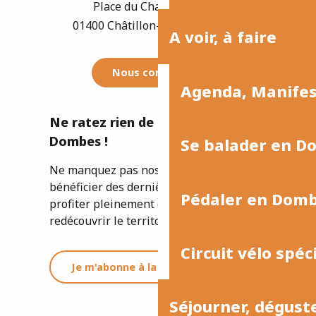
Place du Champ de Foire
01400 Châtillon-sur-Chalaronne
A voir, à faire
Nous contacter
Agenda, Manife
Ne ratez rien de l'actualité de la
Dombes !
Se balader en D
Ne manquez pas nos newsletters pour
bénéficier des dernières informations et
Pédaler en Dom
profiter pleinement de votre séjour ou
redécouvrir le territoire.
Circuit vélo spéc
Je m'abonne à la newsletter
Séjourner, dégust