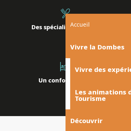
Accueil
Des spécialités uniques
Vivre la Dombes
Vivre des expéri
Un confort unique
Les animations
Tourisme
Découvrir