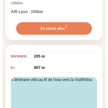
côtière.
A/R Lyon : 155km
En savoir plus
205 m
DISTANCE
907 m
D+