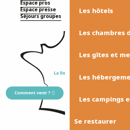
Espace pros
Les hôtels
Espace presse
Séjours groupes
Les chambres d
Les gîtes et m
Les hébergemen
Comment venir ?
Les campings et
Se restaurer