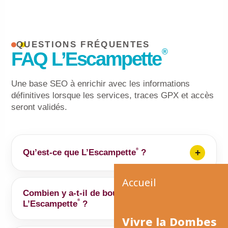
QUESTIONS FRÉQUENTES
®
FAQ L’Escampette
Une base SEO à enrichir avec les informations
définitives lorsque les services, traces GPX et accès
seront validés.
®
Qu’est-ce que L’Escampette
?
®
L’Escampette
est un itinéraire vélo de 145 km sur
Accueil
de petites routes de campagne, au cœur de la
Combien y a-t-il de boucles
nature et à proximité des oiseaux, entre Rhône,
®
L’Escampette
?
Saône, Dombes et Plaine de l’Ain.
Vivre la Dombes
®
L’Escampette
se compose de 4 boucles : la