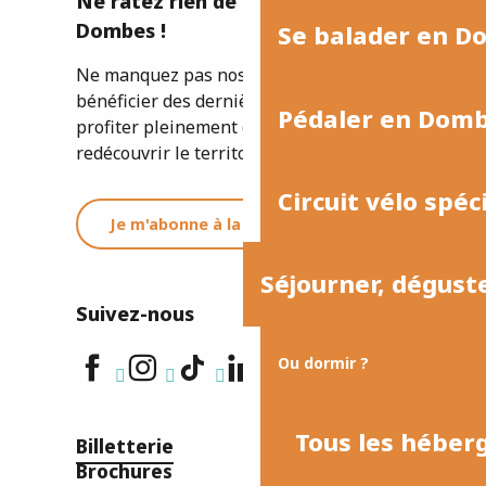
Ne ratez rien de l'actualité de la
Dombes !
Se balader en D
Ne manquez pas nos newsletters pour
bénéficier des dernières informations et
Pédaler en Dom
profiter pleinement de votre séjour ou
redécouvrir le territoire.
Circuit vélo spéc
Je m'abonne à la newsletter
Séjourner, dégust
Suivez-nous
Ou dormir ?
Tous les hébe
Billetterie
Brochures