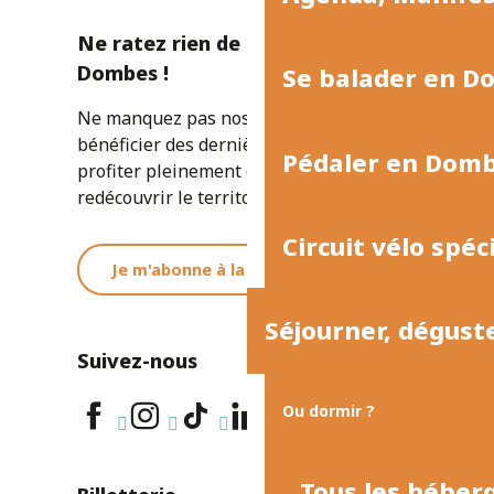
Ne ratez rien de l'actualité de la
Dombes !
Se balader en D
Ne manquez pas nos newsletters pour
bénéficier des dernières informations et
Pédaler en Dom
profiter pleinement de votre séjour ou
redécouvrir le territoire.
Circuit vélo spéc
Je m'abonne à la newsletter
Séjourner, dégust
Suivez-nous
Ou dormir ?
Tous les hébe