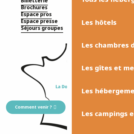
Billetterie
Brochures
Espace pros
Les hôtels
Espace presse
Séjours groupes
Les chambres d
Les gîtes et m
Les hébergemen
Comment venir ?
Les campings et