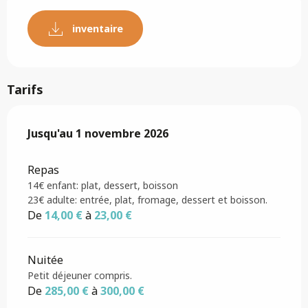
inventaire
Tarifs
Du
Jusqu'au
27 mars 2026
1 novembre 2026
au
1 novembre 2026
Repas
14€ enfant: plat, dessert, boisson
23€ adulte: entrée, plat, fromage, dessert et boisson.
De
14,00 €
à
23,00 €
Nuitée
Petit déjeuner compris.
De
285,00 €
à
300,00 €