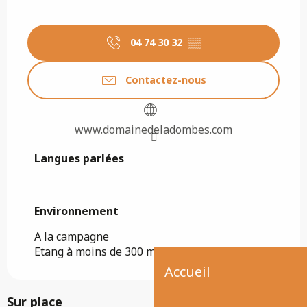
04 74 30 32
▒▒
Contactez-nous
www.domainedeladombes.com
Langues parlées
Langues parlées
Environnement
Environnement
A la campagne
Etang à moins de 300 m
Accueil
Sur place