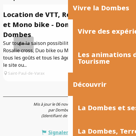
Vivre la Dombes
Réservable
Location de VTT, Rosalie, Duo bike
et Mono bike - Domaine de la
A
Vivre des expéri
d
Dombes
O
Sur toute la saison possibilité de location de VTT,
t
Rosalie cross, Duo bike ou Mono bike ! Il y en a pour
Les animations
tous les goûts et tous les âges, pour vous déplacer sur
Tourisme
le site ou...
Saint-Paul-de-Varax
Découvrir
Mis à jour le 06 novembre 2025 à 11:53
La Dombes et se
par Dombes Tourisme
(Identifiant de l'offre :
827925
)
La Dombes, Terr
Signaler une erreur