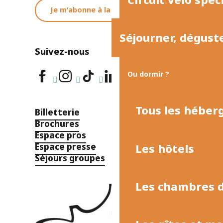
Je m'abonne à la newsletter
Séjourner, dégust
Suivez-nous
Ou dormir ?
Tous les hébe
Billetterie
Brochures
Espace pros
Les hôtels
Espace presse
Séjours groupes
Les chambres d