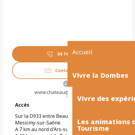
Accueil
04 74 67 86
▒▒
Contactez-nous
Vivre la Dombes
www.chateaudeflecheres.com
Vivre des expéri
Accès
Accès
Sur la D933 entre Beauregard (2 km) et
Les animations
Messimy-sur-Saône.
Tourisme
A 7 km au nord d'Ars-sur-Formans.