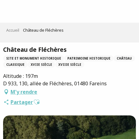
Aller
au
contenu
principal
Accueil
Château de Fléchères
Château de Fléchères
SITE ET MONUMENT HISTORIQUE
PATRIMOINE HISTORIQUE
CHÂTEAU
CLASSIQUE
XVIIE SIÈCLE
XVIIIE SIÈCLE
Altitude : 197m
D 933, 130, allée de Fléchères, 01480 Fareins
M'y rendre
Ajouter aux favoris
Partager