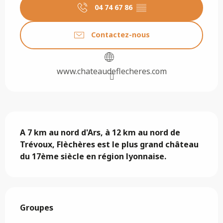
04 74 67 86
▒▒
Contactez-nous
www.chateaudeflecheres.com
Description
A 7 km au nord d'Ars, à 12 km au nord de 
Trévoux, Flèchères est le plus grand château 
du 17ème siècle en région lyonnaise.
Groupes
Groupes