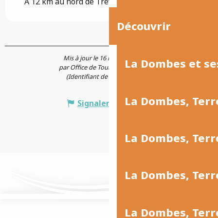
A 12 km au nord de Trévoux.
Découvrir
Mis à jour le 16 mai 2026 à 15:25
La Dombes et se
par Office de Tourisme Ars-Trévoux
(Identifiant de l'offre :
187283
)
La Dombes, Terr
Signaler une erreur
La Dombes, Ter
La Dombes, Terr
La Dombes, Terre