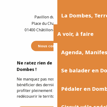
La Dombes, Terre
Pavillon du Tourisme
Place du Champ de Foire
01400 Châtillon-sur-Chalaronne
A voir, à faire
Nous contacter
Agenda, Manife
Ne ratez rien de l'actualité de la
Dombes !
Se balader en D
Ne manquez pas nos newsletters pour
bénéficier des dernières informations et
Pédaler en Dom
profiter pleinement de votre séjour ou
redécouvrir le territoire.
Circuit vélo spéc