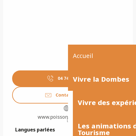
Accueil
Vivre la Dombes
04 74 36 62
▒▒
Contactez-nous
Vivre des expéri
www.poissonsdedombes.fr
Les animations
Langues parlées
Langues parlées
Tourisme