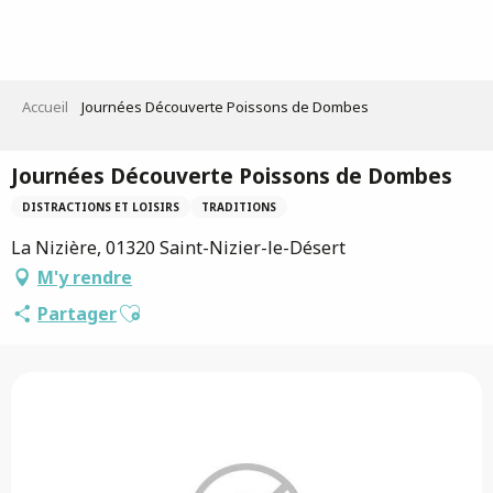
Aller
au
contenu
principal
Accueil
Journées Découverte Poissons de Dombes
Journées Découverte Poissons de Dombes
DISTRACTIONS ET LOISIRS
TRADITIONS
La Nizière, 01320 Saint-Nizier-le-Désert
M'y rendre
Ajouter aux favoris
Partager