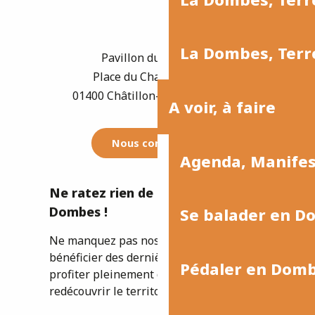
La Dombes, Terre
Pavillon du Tourisme
Place du Champ de Foire
01400 Châtillon-sur-Chalaronne
A voir, à faire
Nous contacter
Agenda, Manife
Ne ratez rien de l'actualité de la
Dombes !
Se balader en D
Ne manquez pas nos newsletters pour
bénéficier des dernières informations et
Pédaler en Dom
profiter pleinement de votre séjour ou
redécouvrir le territoire.