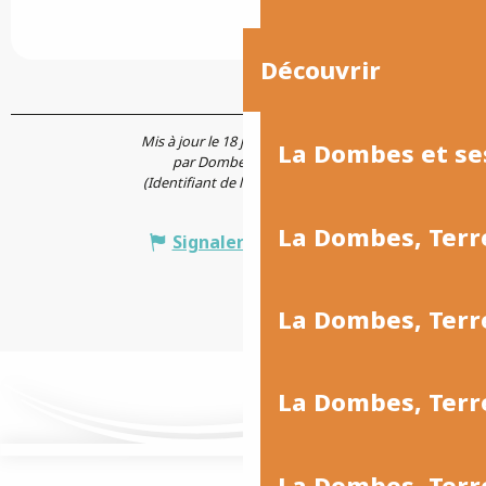
Découvrir
Mis à jour le 18 juin 2026 à 09:23
La Dombes et se
par Dombes Tourisme
(Identifiant de l'offre :
7337399
)
La Dombes, Terr
Signaler une erreur
La Dombes, Ter
La Dombes, Terr
La Dombes, Terre